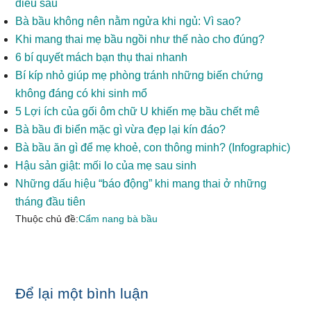
điều sau
Bà bầu không nên nằm ngửa khi ngủ: Vì sao?
Khi mang thai mẹ bầu ngồi như thế nào cho đúng?
6 bí quyết mách bạn thụ thai nhanh
Bí kíp nhỏ giúp mẹ phòng tránh những biến chứng
không đáng có khi sinh mổ
5 Lợi ích của gối ôm chữ U khiến mẹ bầu chết mê
Bà bầu đi biển mặc gì vừa đẹp lại kín đáo?
Bà bầu ăn gì để mẹ khoẻ, con thông minh? (Infographic)
Hậu sản giật: mối lo của mẹ sau sinh
Những dấu hiệu “báo động” khi mang thai ở những
tháng đầu tiên
Thuộc chủ đề:
Cẩm nang bà bầu
Reader
Để lại một bình luận