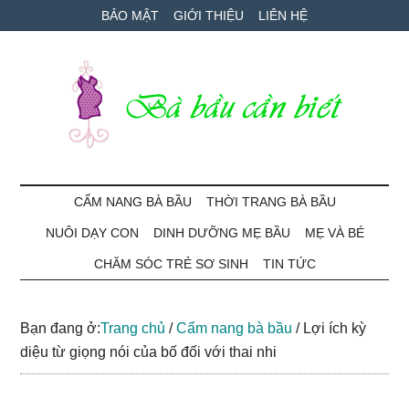
Skip
Skip
Bỏ
BẢO MẬT
GIỚI THIỆU
LIÊN HỆ
to
to
qua
main
secondary
primary
content
menu
sidebar
Bà
Cẩm
nang
CẨM NANG BÀ BẦU
THỜI TRANG BÀ BẦU
Bầu
mang
NUÔI DẠY CON
DINH DƯỠNG MẸ BẦU
MẸ VÀ BÉ
thai
Cần
và
CHĂM SÓC TRẺ SƠ SINH
TIN TỨC
chăm
Biết
sóc
Bạn đang ở:
Trang chủ
/
Cẩm nang bà bầu
/
Lợi ích kỳ
bé
diệu từ giọng nói của bố đối với thai nhi