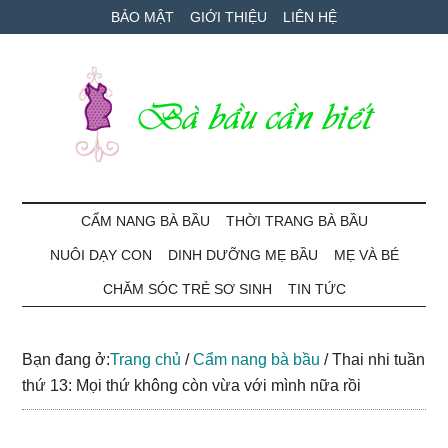
Skip
Skip
Bỏ
BẢO MẬT
GIỚI THIỆU
LIÊN HỆ
to
to
qua
main
secondary
primary
content
menu
sidebar
Bà
Cẩm
nang
CẨM NANG BÀ BẦU
THỜI TRANG BÀ BẦU
Bầu
mang
NUÔI DẠY CON
DINH DƯỠNG MẸ BẦU
MẸ VÀ BÉ
thai
Cần
và
CHĂM SÓC TRẺ SƠ SINH
TIN TỨC
chăm
Biết
sóc
Bạn đang ở:
Trang chủ
/
Cẩm nang bà bầu
/
Thai nhi tuần
bé
thứ 13: Mọi thứ không còn vừa với mình nữa rồi