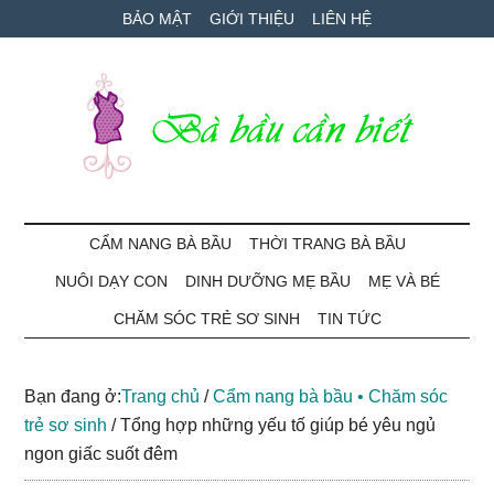
Skip
Skip
Bỏ
BẢO MẬT
GIỚI THIỆU
LIÊN HỆ
to
to
qua
main
secondary
primary
content
menu
sidebar
Bà
Cẩm
nang
CẨM NANG BÀ BẦU
THỜI TRANG BÀ BẦU
Bầu
mang
NUÔI DẠY CON
DINH DƯỠNG MẸ BẦU
MẸ VÀ BÉ
thai
Cần
và
CHĂM SÓC TRẺ SƠ SINH
TIN TỨC
chăm
Biết
sóc
Bạn đang ở:
Trang chủ
/
Cẩm nang bà bầu • Chăm sóc
bé
trẻ sơ sinh
/
Tổng hợp những yếu tố giúp bé yêu ngủ
ngon giấc suốt đêm