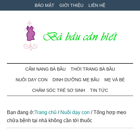
Skip
Skip
Bỏ
BẢO MẬT
GIỚI THIỆU
LIÊN HỆ
to
to
qua
main
secondary
primary
content
menu
sidebar
Bà
Cẩm
nang
CẨM NANG BÀ BẦU
THỜI TRANG BÀ BẦU
Bầu
mang
NUÔI DẠY CON
DINH DƯỠNG MẸ BẦU
MẸ VÀ BÉ
thai
Cần
và
CHĂM SÓC TRẺ SƠ SINH
TIN TỨC
chăm
Biết
sóc
Bạn đang ở:
Trang chủ
/
Nuôi dạy con
/
Tổng hợp mẹo
bé
chữa bệnh tại nhà không cần tới thuốc