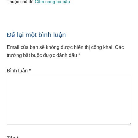
Thuộc chủ đề:
Cẩm nang bà bầu
Reader
Để lại một bình luận
Interactions
Email của bạn sẽ không được hiển thị công khai.
Các
trường bắt buộc được đánh dấu
*
Bình luận
*