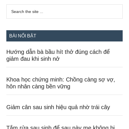
Sidebar
Search
the
chính
site
...
BÀI NỔI BẬT
Hướng dẫn bà bầu hít thở đúng cách để
giảm đau khi sinh nở
Khoa học chứng minh: Chồng càng sợ vợ,
hôn nhân càng bền vững
Giảm cân sau sinh hiệu quả nhờ trái cây
Tắm rửa sau sinh để sau này mẹ không bị