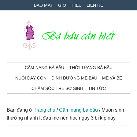
Skip
Skip
Bỏ
BẢO MẬT
GIỚI THIỆU
LIÊN HỆ
to
to
qua
main
secondary
primary
content
menu
sidebar
Bà
Cẩm
nang
CẨM NANG BÀ BẦU
THỜI TRANG BÀ BẦU
Bầu
mang
NUÔI DẠY CON
DINH DƯỠNG MẸ BẦU
MẸ VÀ BÉ
thai
Cần
và
CHĂM SÓC TRẺ SƠ SINH
TIN TỨC
chăm
Biết
sóc
Bạn đang ở:
Trang chủ
/
Cẩm nang bà bầu
/
Muốn sinh
bé
thường nhanh ít đau mẹ nên học ngay 3 bí kíp này