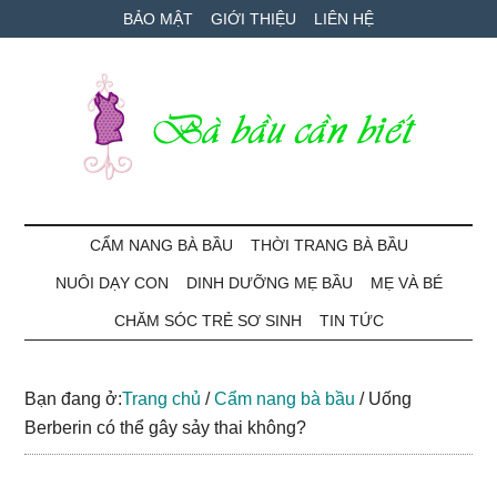
Skip
Skip
Bỏ
BẢO MẬT
GIỚI THIỆU
LIÊN HỆ
to
to
qua
main
secondary
primary
content
menu
sidebar
Bà
Cẩm
nang
CẨM NANG BÀ BẦU
THỜI TRANG BÀ BẦU
Bầu
mang
NUÔI DẠY CON
DINH DƯỠNG MẸ BẦU
MẸ VÀ BÉ
thai
Cần
và
CHĂM SÓC TRẺ SƠ SINH
TIN TỨC
chăm
Biết
sóc
Bạn đang ở:
Trang chủ
/
Cẩm nang bà bầu
/
Uống
bé
Berberin có thể gây sảy thai không?