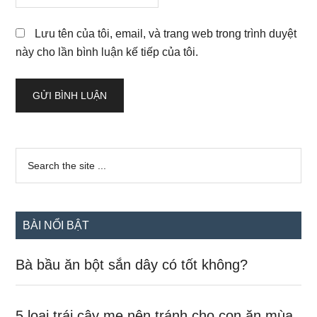
Lưu tên của tôi, email, và trang web trong trình duyệt
này cho lần bình luận kế tiếp của tôi.
Sidebar
Search
the
chính
site
...
BÀI NỔI BẬT
Bà bầu ăn bột sắn dây có tốt không?
5 loại trái cây mẹ nên tránh cho con ăn mùa