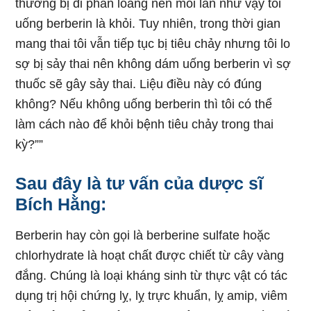
thường bị đi phân loảng nên mỗi lần như vậy tôi
uống berberin là khỏi. Tuy nhiên, trong thời gian
mang thai tôi vẫn tiếp tục bị tiêu chảy nhưng tôi lo
sợ bị sảy thai nên không dám uống berberin vì sợ
thuốc sẽ gây sảy thai. Liệu điều này có đúng
không? Nếu không uống berberin thì tôi có thể
làm cách nào để khỏi bệnh tiêu chảy trong thai
kỳ?””
Sau đây là tư vấn của dược sĩ
Bích Hằng:
Berberin hay còn gọi là berberine sulfate hoặc
chlorhydrate là hoạt chất được chiết từ cây vàng
đắng. Chúng là loại kháng sinh từ thực vật có tác
dụng trị hội chứng lỵ, lỵ trực khuẩn, lỵ amip, viêm