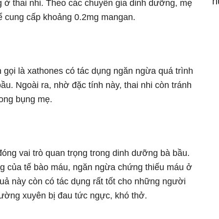
h
g ở thai nhi. Theo các chuyên gia dinh dưỡng, mẹ
thể cung cấp khoảng 0.2mg mangan.
 gọi là xathones có tác dụng ngăn ngừa quá trình
u. Ngoài ra, nhờ đặc tính này, thai nhi còn tránh
rong bụng mẹ.
đóng vai trò quan trọng trong dinh dưỡng bà bầu.
ng của tế bào máu, ngăn ngừa chứng thiếu máu ở
 quả này còn có tác dụng rất tốt cho những người
ờng xuyên bị đau tức ngực, khó thở.