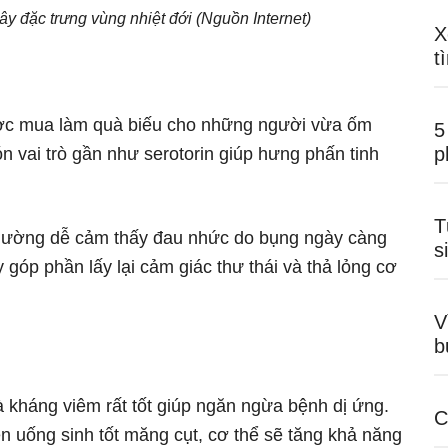
cây đặc trưng vùng nhiệt đới (Nguồn Internet)
X
t
được mua làm quà biếu cho những người vừa ốm
5
p
ón vai trò gần như serotorin giúp hưng phấn tinh
T
 thường dễ cảm thấy đau nhức do bụng ngày càng
s
 góp phần lấy lại cảm giác thư thái và thả lỏng cơ
V
b
 kháng viêm rất tốt giúp ngăn ngừa bệnh dị ứng.
C
n uống sinh tốt măng cụt, cơ thể sẽ tăng khả năng