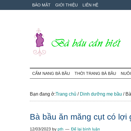
Skip
Skip
Bỏ
BẢO MẬT
GIỚI THIỆU
LIÊN HỆ
to
to
qua
main
secondary
primary
content
menu
sidebar
Bà
Cẩm
nang
CẨM NANG BÀ BẦU
THỜI TRANG BÀ BẦU
NUÔI
Bầu
mang
thai
Cần
và
Bạn đang ở:
Trang chủ
/
Dinh dưỡng mẹ bầu
/
Bà 
chăm
Biết
sóc
Bà bầu ăn măng cụt có lợi 
bé
12/03/2023
by
pth
Để lại bình luận