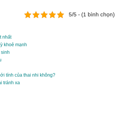
5/5 - (1 bình chọn)
t nhất
 kỳ khoẻ mạnh
 sinh
u
i tính của thai nhi không?
i tránh xa