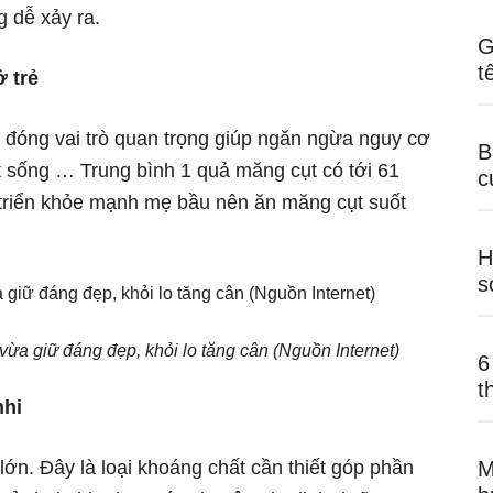
g dễ xảy ra.
G
t
 trẻ
t đóng vai trò quan trọng giúp ngăn ngừa nguy cơ
B
đốt sống … Trung bình 1 quả măng cụt có tới 61
c
t triển khỏe mạnh mẹ bầu nên ăn măng cụt suốt
H
s
ừa giữ đáng đẹp, khỏi lo tăng cân (Nguồn Internet)
6
t
nhi
n. Đây là loại khoáng chất cần thiết góp phần
M