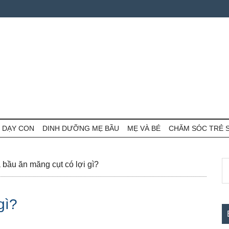
 DẠY CON
DINH DƯỠNG MẸ BẦU
MẸ VÀ BÉ
CHĂM SÓC TRẺ 
S
S
bầu ăn măng cụt có lợi gì?
th
c
si
gì?
...