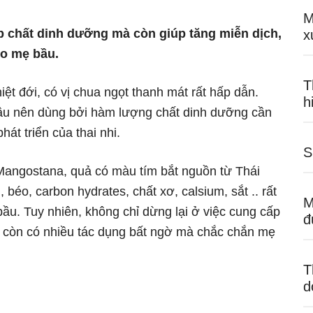
M
 chất dinh dưỡng mà còn giúp tăng miễn dịch,
x
ho mẹ bầu.
T
hiệt đới, có vị chua ngọt thanh mát rất hấp dẫn.
h
ầu nên dùng bởi hàm lượng chất dinh dưỡng cần
hát triển của thai nhi.
S
 Mangostana, quả có màu tím bắt nguồn từ Thái
béo, carbon hydrates, chất xơ, calsium, sắt .. rất
M
ầu. Tuy nhiên, không chỉ dừng lại ở việc cung cấp
đ
 còn có nhiều tác dụng bất ngờ mà chắc chắn mẹ
T
d