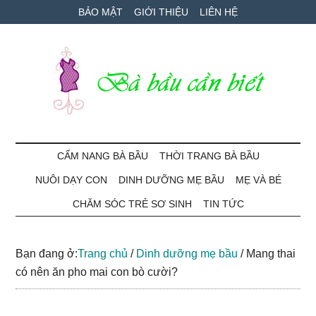
Skip
Skip
Bỏ
BẢO MẬT
GIỚI THIỆU
LIÊN HỆ
to
to
qua
main
secondary
primary
content
menu
sidebar
Bà
Cẩm
nang
CẨM NANG BÀ BẦU
THỜI TRANG BÀ BẦU
Bầu
mang
NUÔI DẠY CON
DINH DƯỠNG MẸ BẦU
MẸ VÀ BÉ
thai
Cần
và
CHĂM SÓC TRẺ SƠ SINH
TIN TỨC
chăm
Biết
sóc
Bạn đang ở:
Trang chủ
/
Dinh dưỡng mẹ bầu
/
Mang thai
bé
có nên ăn pho mai con bò cười?