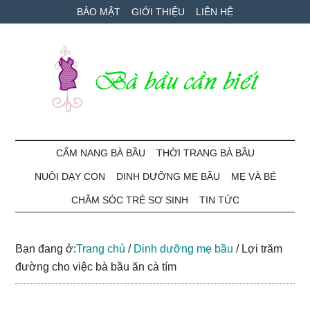
Skip
Skip
Bỏ
BẢO MẬT
GIỚI THIỆU
LIÊN HỆ
to
to
qua
main
secondary
primary
content
menu
sidebar
Bà
Cẩm
nang
CẨM NANG BÀ BẦU
THỜI TRANG BÀ BẦU
Bầu
mang
NUÔI DẠY CON
DINH DƯỠNG MẸ BẦU
MẸ VÀ BÉ
thai
Cần
và
CHĂM SÓC TRẺ SƠ SINH
TIN TỨC
chăm
Biết
sóc
Bạn đang ở:
Trang chủ
/
Dinh dưỡng mẹ bầu
/
Lợi trăm
bé
đường cho việc bà bầu ăn cà tím