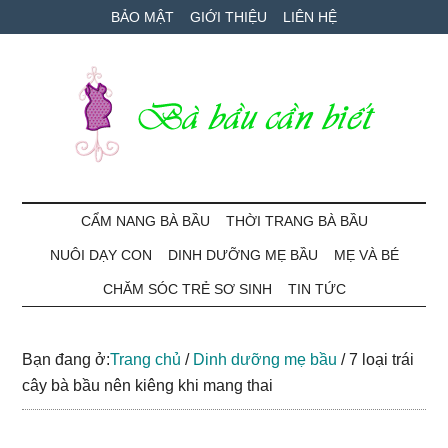
Skip
Skip
Bỏ
BẢO MẬT
GIỚI THIỆU
LIÊN HỆ
to
to
qua
main
secondary
primary
content
menu
sidebar
Bà
Cẩm
nang
CẨM NANG BÀ BẦU
THỜI TRANG BÀ BẦU
Bầu
mang
NUÔI DẠY CON
DINH DƯỠNG MẸ BẦU
MẸ VÀ BÉ
thai
Cần
và
CHĂM SÓC TRẺ SƠ SINH
TIN TỨC
chăm
Biết
sóc
Bạn đang ở:
Trang chủ
/
Dinh dưỡng mẹ bầu
/
7 loại trái
bé
cây bà bầu nên kiêng khi mang thai