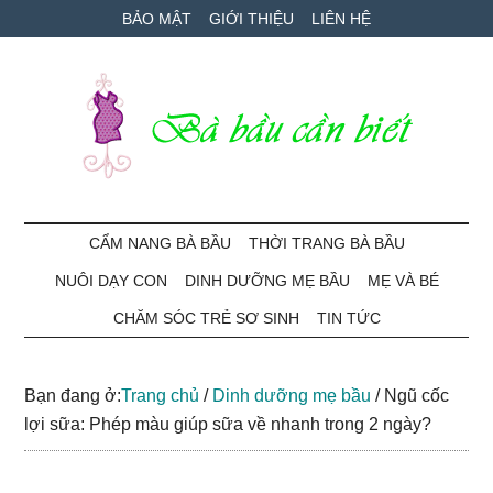
Skip
Skip
Bỏ
BẢO MẬT
GIỚI THIỆU
LIÊN HỆ
to
to
qua
main
secondary
primary
content
menu
sidebar
Bà
Cẩm
nang
CẨM NANG BÀ BẦU
THỜI TRANG BÀ BẦU
Bầu
mang
NUÔI DẠY CON
DINH DƯỠNG MẸ BẦU
MẸ VÀ BÉ
thai
Cần
và
CHĂM SÓC TRẺ SƠ SINH
TIN TỨC
chăm
Biết
sóc
Bạn đang ở:
Trang chủ
/
Dinh dưỡng mẹ bầu
/
Ngũ cốc
bé
lợi sữa: Phép màu giúp sữa về nhanh trong 2 ngày?