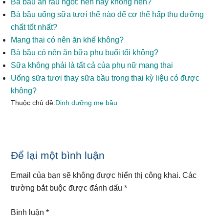
Bà bầu ăn rau ngót: nên hay không nên?
Bà bầu uống sữa tươi thế nào để cơ thể hấp thụ dưỡng
chất tốt nhất?
Mang thai có nên ăn khế không?
Bà bầu có nên ăn bữa phụ buổi tối không?
Sữa không phải là tất cả của phụ nữ mang thai
Uống sữa tươi thay sữa bầu trong thai kỳ liệu có được
không?
Thuộc chủ đề:
Dinh dưỡng mẹ bầu
Reader
Để lại một bình luận
Interactions
Email của bạn sẽ không được hiển thị công khai.
Các
trường bắt buộc được đánh dấu
*
Bình luận
*