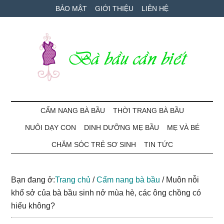
Skip
Skip
Bỏ
BẢO MẬT
GIỚI THIỆU
LIÊN HỆ
to
to
qua
main
secondary
primary
content
menu
sidebar
Bà
Cẩm
nang
CẨM NANG BÀ BẦU
THỜI TRANG BÀ BẦU
Bầu
mang
NUÔI DẠY CON
DINH DƯỠNG MẸ BẦU
MẸ VÀ BÉ
thai
Cần
và
CHĂM SÓC TRẺ SƠ SINH
TIN TỨC
chăm
Biết
sóc
Bạn đang ở:
Trang chủ
/
Cẩm nang bà bầu
/
Muôn nỗi
bé
khổ sở của bà bầu sinh nở mùa hè, các ông chồng có
hiểu không?