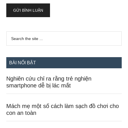
Sidebar
Search
the
chính
site
...
BÀI NỔI BẬT
Nghiên cứu chỉ ra rằng trẻ nghiện
smartphone dễ bị lác mắt
Mách mẹ một số cách làm sạch đồ chơi cho
con an toàn