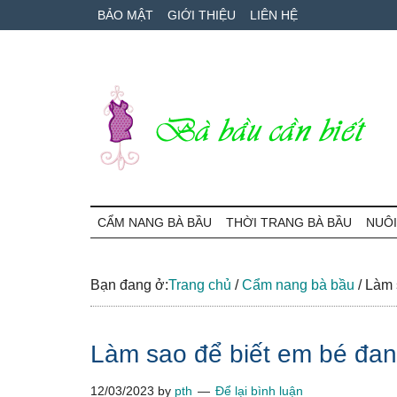
Skip
Skip
Bỏ
BẢO MẬT
GIỚI THIỆU
LIÊN HỆ
to
to
qua
main
secondary
primary
content
menu
sidebar
Bà
Cẩm
nang
CẨM NANG BÀ BẦU
THỜI TRANG BÀ BẦU
NUÔI
Bầu
mang
thai
Cần
và
Bạn đang ở:
Trang chủ
/
Cẩm nang bà bầu
/
Làm s
chăm
Biết
sóc
Làm sao để biết em bé đang
bé
12/03/2023
by
pth
Để lại bình luận