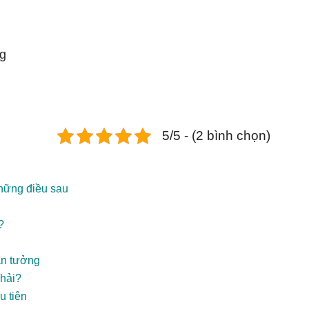
ng
5/5 - (2 bình chọn)
những điều sau
?
ẫn tưởng
phải?
u tiên