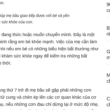
9
c
iúp mẹ bầu giao tiếp được với bé và yên
 sức khỏe của con.
B
n
é đang thức hoặc muốn chuyển mình. Đây là một
minh rằng em bé khỏe mạnh. Việc của mẹ cần làm
 nhi nếu em bé có những biểu hiện bất thường như
G
 khám sức khỏe ngay để kiểm tra những bất
m
 thời.
M
c
háng thứ 7 trở đi mẹ bầu sẽ gặp phải những cơn
 tử cung và chèn ép lên các cơ quan khác của cơ
C
hụ, nếu những cơn đau chỉ dừng lại ở mức độ nhẹ,
c