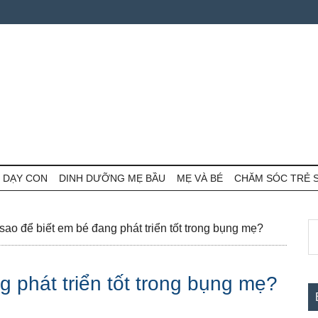
 DẠY CON
DINH DƯỠNG MẸ BẦU
MẸ VÀ BÉ
CHĂM SÓC TRẺ 
S
S
ao để biết em bé đang phát triển tốt trong bụng mẹ?
th
c
si
 phát triển tốt trong bụng mẹ?
...