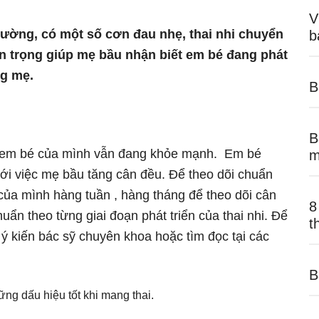
V
ường, có một số cơn đau nhẹ, thai nhi chuyển
b
n trọng giúp mẹ bầu nhận biết em bé đang phát
ng mẹ.
B
B
ra em bé của mình vẫn đang khỏe mạnh. Em bé
m
với việc mẹ bầu tăng cân đều. Để theo dõi chuẩn
của mình hàng tuần , hàng tháng để theo dõi cân
8
uẩn theo từng giai đoạn phát triển của thai nhi. Để
t
ý kiến bác sỹ chuyên khoa hoặc tìm đọc tại các
B