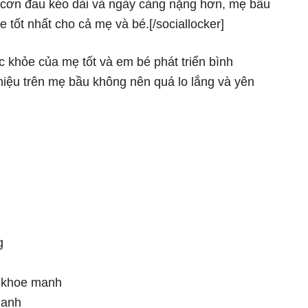
 cơn đau kéo dài và ngày càng nặng hơn, mẹ bầu
tốt nhất cho cả mẹ và bé.[/sociallocker]
c khỏe của mẹ tốt và em bé phát triển bình
ệu trên mẹ bầu không nên quá lo lắng và yên
g
n khoe manh
manh