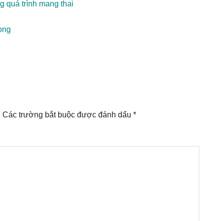
 quá trình mang thai
rọng
.
Các trường bắt buộc được đánh dấu
*