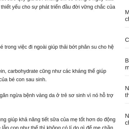
 thiết yếu cho sự phát triển đầu đời vững chắc của
M
c
C
é trong việc đi ngoài giúp thải bớt phân su cho hệ
B
m
ein, carbohydrate cũng như các kháng thể giúp
của bé con sau sinh.
N
t
ngăn ngừa bệnh vàng da ở trẻ sơ sinh vì nó hỗ trợ
N
ụng giúp khả năng tiết sữa của mẹ tốt hơn do động
c
lẫn con như thế thì không có lí do gì để mẹ chần