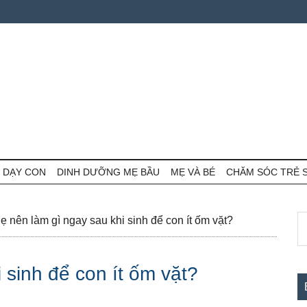
 DẠY CON
DINH DƯỠNG MẸ BẦU
MẸ VÀ BÉ
CHĂM SÓC TRẺ 
S
S
 nên làm gì ngay sau khi sinh để con ít ốm vặt?
th
c
si
 sinh để con ít ốm vặt?
...