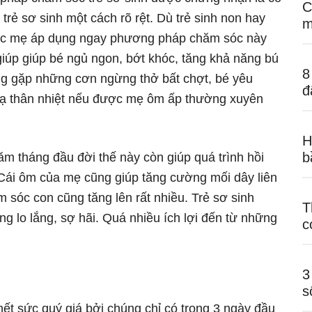
C
 trẻ sơ sinh một cách rõ rệt. Dù trẻ sinh non hay
m
 việc mẹ áp dụng ngay phương pháp chăm sóc này
giúp giúp bé ngủ ngon, bớt khóc, tăng khả năng bú
8
ng gặp những cơn ngừng thở bất chợt, bé yêu
đ
hạ thân nhiệt nếu được mẹ ôm ấp thường xuyên
H
b
m tháng đầu đời thế này còn giúp quá trình hồi
Cái ôm của mẹ cũng giúp tăng cường mối dây liên
m sóc con cũng tăng lên rất nhiều. Trẻ sơ sinh
T
lo lắng, sợ hãi. Quá nhiều ích lợi đến từ những
c
3
s
ết sức quý giá bởi chúng chỉ có trong 3 ngày đầu