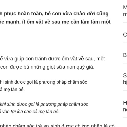
M
h phục hoàn toàn, bé con vừa chào đời cũng
m
ỏe mạnh, ít ốm vặt về sau mẹ cần làm làm một
C
B
ể vừa giúp con tránh được ốm vặt về sau, một
 con được bú những giọt sữa non quý giá.
S
b
H
khi sinh được gọi là phương pháp chăm sóc
n
 vàn lợi ích cho cả mẹ lẫn bé.
 pháp chăm sóc trẻ sơ sinh được chứng nhận là có