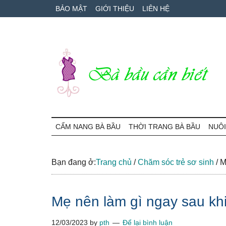
Skip
Skip
Bỏ
BẢO MẬT
GIỚI THIỆU
LIÊN HỆ
to
to
qua
main
secondary
primary
content
menu
sidebar
Bà
Cẩm
nang
CẨM NANG BÀ BẦU
THỜI TRANG BÀ BẦU
NUÔI
Bầu
mang
thai
Cần
và
Bạn đang ở:
Trang chủ
/
Chăm sóc trẻ sơ sinh
/
Mẹ
chăm
Biết
sóc
Mẹ nên làm gì ngay sau khi
bé
12/03/2023
by
pth
Để lại bình luận