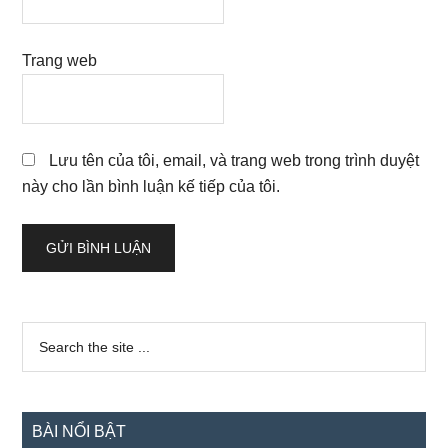
Trang web
Lưu tên của tôi, email, và trang web trong trình duyệt
này cho lần bình luận kế tiếp của tôi.
Sidebar
Search
the
chính
site
...
BÀI NỔI BẬT