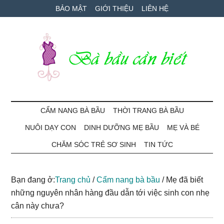
Skip
Skip
Bỏ
BẢO MẬT
GIỚI THIỆU
LIÊN HỆ
to
to
qua
main
secondary
primary
content
menu
sidebar
Bà
Cẩm
nang
CẨM NANG BÀ BẦU
THỜI TRANG BÀ BẦU
Bầu
mang
NUÔI DẠY CON
DINH DƯỠNG MẸ BẦU
MẸ VÀ BÉ
thai
Cần
và
CHĂM SÓC TRẺ SƠ SINH
TIN TỨC
chăm
Biết
sóc
Bạn đang ở:
Trang chủ
/
Cẩm nang bà bầu
/
Mẹ đã biết
bé
những nguyên nhân hàng đầu dẫn tới việc sinh con nhẹ
cân này chưa?