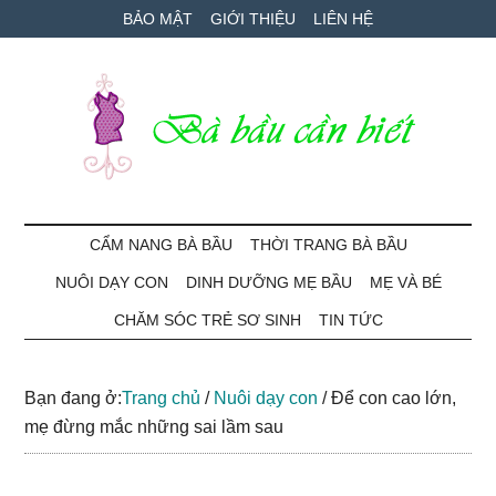
Skip
Skip
Bỏ
BẢO MẬT
GIỚI THIỆU
LIÊN HỆ
to
to
qua
main
secondary
primary
content
menu
sidebar
Bà
Cẩm
nang
CẨM NANG BÀ BẦU
THỜI TRANG BÀ BẦU
Bầu
mang
NUÔI DẠY CON
DINH DƯỠNG MẸ BẦU
MẸ VÀ BÉ
thai
Cần
và
CHĂM SÓC TRẺ SƠ SINH
TIN TỨC
chăm
Biết
sóc
Bạn đang ở:
Trang chủ
/
Nuôi dạy con
/
Để con cao lớn,
bé
mẹ đừng mắc những sai lầm sau