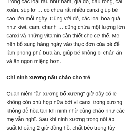
Trong các loại rau như nấm, giá đỗ, đậu rồng, cải
xoăn, súp lơ … có chứa rất nhiều canxi giúp bé
cao lớn mỗi ngày. Cùng với đó, các loại hoa quả
như kiwi, cam, chanh … cũng chứa một lượng lớn
canxi và những vitamin cần thiết cho cơ thể. Mẹ
nên bổ sung hàng ngày vào thực đơn của bé để
làm phong phú bữa ăn, giúp bé không bị chán ăn
và ăn ngon miệng hơn.
Chỉ ninh xương nấu cháo cho trẻ
Quan niệm “ăn xương bổ xương” giờ đây có lẽ
không còn phù hợp nữa bởi vì canxi trong xương
không dễ hòa tan khi ninh nhừ cùng cháo như các
mẹ vẫn nghĩ. Sau khi ninh xương trong nồi áp
suất khoảng 2 giờ đồng hồ, chất béo trong tủy