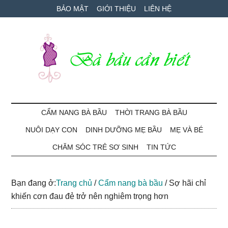
Skip
Skip
Bỏ
BẢO MẬT
GIỚI THIỆU
LIÊN HỆ
to
to
qua
main
secondary
primary
content
menu
sidebar
Bà
Cẩm
nang
CẨM NANG BÀ BẦU
THỜI TRANG BÀ BẦU
Bầu
mang
NUÔI DẠY CON
DINH DƯỠNG MẸ BẦU
MẸ VÀ BÉ
thai
Cần
và
CHĂM SÓC TRẺ SƠ SINH
TIN TỨC
chăm
Biết
sóc
Bạn đang ở:
Trang chủ
/
Cẩm nang bà bầu
/
Sợ hãi chỉ
bé
khiến cơn đau đẻ trở nên nghiêm trọng hơn