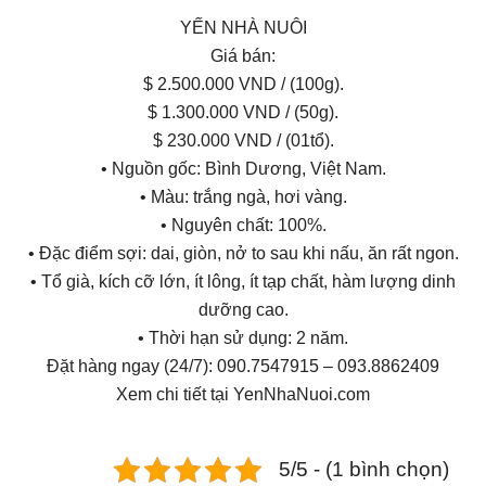
YẾN NHÀ NUÔI
Giá bán:
$ 2.500.000 VND / (100g).
$ 1.300.000 VND / (50g).
$ 230.000 VND / (01tổ).
• Nguồn gốc: Bình Dương, Việt Nam.
• Màu: trắng ngà, hơi vàng.
• Nguyên chất: 100%.
• Đặc điểm sợi: dai, giòn, nở to sau khi nấu, ăn rất ngon.
• Tổ già, kích cỡ lớn, ít lông, ít tạp chất, hàm lượng dinh
dưỡng cao.
• Thời hạn sử dụng: 2 năm.
Đặt hàng ngay (24/7): 090.7547915 – 093.8862409
Xem chi tiết tại YenNhaNuoi.com
5/5 - (1 bình chọn)