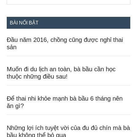
the
chính
site
...
BÀI NỔI BẬT
Đầu năm 2016, chồng cũng được nghỉ thai
sản
Muốn đi du lịch an toàn, bà bầu cần học
thuộc những điều sau!
Để thai nhi khỏe mạnh bà bầu 6 tháng nên
ăn gì?
Những lợi ích tuyệt vời của đu đủ chín mà bà
bầu không thể bỏ qua