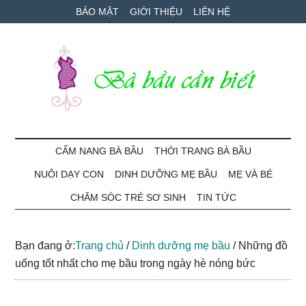
Skip
Skip
Bỏ
BẢO MẬT
GIỚI THIỆU
LIÊN HỆ
to
to
qua
main
secondary
primary
content
menu
sidebar
Bà
Cẩm
nang
CẨM NANG BÀ BẦU
THỜI TRANG BÀ BẦU
Bầu
mang
NUÔI DẠY CON
DINH DƯỠNG MẸ BẦU
MẸ VÀ BÉ
thai
Cần
và
CHĂM SÓC TRẺ SƠ SINH
TIN TỨC
chăm
Biết
sóc
Bạn đang ở:
Trang chủ
/
Dinh dưỡng mẹ bầu
/
Những đồ
bé
uống tốt nhất cho mẹ bầu trong ngày hè nóng bức