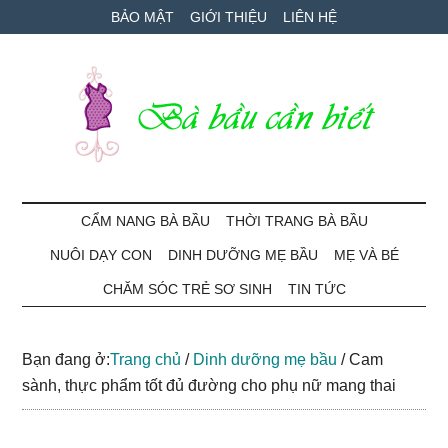
Skip
Skip
Bỏ
BẢO MẬT
GIỚI THIỆU
LIÊN HỆ
to
to
qua
main
secondary
primary
content
menu
sidebar
Bà
Cẩm
nang
CẨM NANG BÀ BẦU
THỜI TRANG BÀ BẦU
Bầu
mang
NUÔI DẠY CON
DINH DƯỠNG MẸ BẦU
MẸ VÀ BÉ
thai
Cần
và
CHĂM SÓC TRẺ SƠ SINH
TIN TỨC
chăm
Biết
sóc
Bạn đang ở:
Trang chủ
/
Dinh dưỡng mẹ bầu
/
Cam
bé
sành, thực phẩm tốt đủ đường cho phụ nữ mang thai