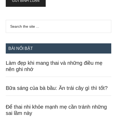
Sidebar
Search
the
chính
site
...
BÀI NỔI BẬT
Làm đẹp khi mang thai và những điều mẹ
nên ghi nhớ
Bữa sáng của bà bầu: Ăn trái cây gì thì tốt?
Để thai nhi khỏe mạnh mẹ cần tránh những
sai lầm này