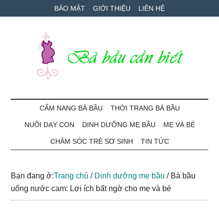
Skip
Skip
Bỏ
BẢO MẬT
GIỚI THIỆU
LIÊN HỆ
to
to
qua
main
secondary
primary
content
menu
sidebar
Bà
Cẩm
nang
CẨM NANG BÀ BẦU
THỜI TRANG BÀ BẦU
Bầu
mang
NUÔI DẠY CON
DINH DƯỠNG MẸ BẦU
MẸ VÀ BÉ
thai
Cần
và
CHĂM SÓC TRẺ SƠ SINH
TIN TỨC
chăm
Biết
sóc
Bạn đang ở:
Trang chủ
/
Dinh dưỡng mẹ bầu
/
Bà bầu
bé
uống nước cam: Lợi ích bất ngờ cho mẹ và bé