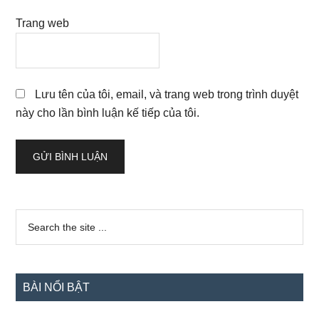
Trang web
Lưu tên của tôi, email, và trang web trong trình duyệt
này cho lần bình luận kế tiếp của tôi.
Sidebar
Search
the
chính
site
...
BÀI NỔI BẬT