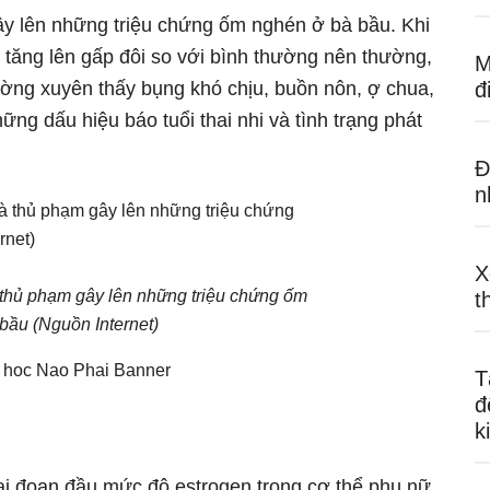
ây lên những triệu chứng ốm nghén ở bà bầu. Khi
tăng lên gấp đôi so với bình thường nên thường,
M
ường xuyên thấy bụng khó chịu, buồn nôn, ợ chua,
đ
g dấu hiệu báo tuổi thai nhi và tình trạng phát
Đ
n
X
 thủ phạm gây lên những triệu chứng ốm
t
bầu (Nguồn Internet)
T
đ
k
ai đoạn đầu mức độ estrogen trong cơ thể phụ nữ