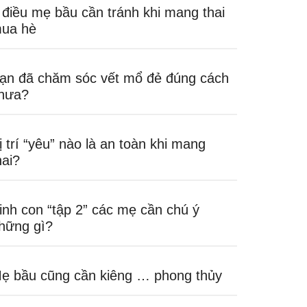
 điều mẹ bầu cần tránh khi mang thai
ua hè
ạn đã chăm sóc vết mổ đẻ đúng cách
hưa?
ị trí “yêu” nào là an toàn khi mang
hai?
inh con “tập 2” các mẹ cần chú ý
hững gì?
ẹ bầu cũng cần kiêng … phong thủy