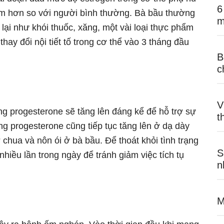
6
ảm hơn so với người bình thường. Bà bầu thường
m
i lại như khói thuốc, xăng, một vài loại thực phẩm
hay đổi nội tiết tố trong cơ thể vào 3 tháng đầu
B
c
V
g progesterone sẽ tăng lên đáng kể để hỗ trợ sự
t
ợng progesterone cũng tiếp tục tăng lên ở dạ dày
ợ chua và nôn ói ở bà bầu. Để thoát khỏi tình trạng
S
hiều lần trong ngày để tránh giảm việc tích tụ
n
M