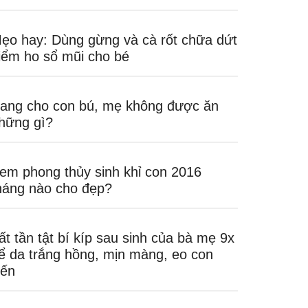
ẹo hay: Dùng gừng và cà rốt chữa dứt
iểm ho sổ mũi cho bé
ang cho con bú, mẹ không được ăn
hững gì?
em phong thủy sinh khỉ con 2016
háng nào cho đẹp?
ất tần tật bí kíp sau sinh của bà mẹ 9x
ể da trắng hồng, mịn màng, eo con
iến