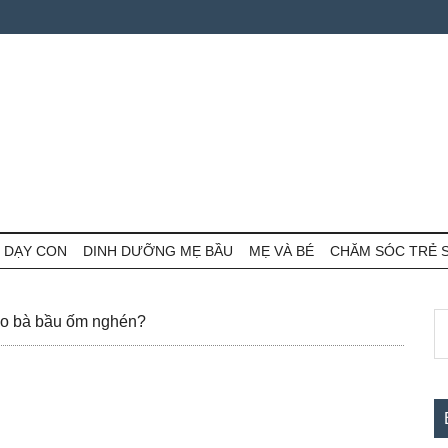
 DẠY CON
DINH DƯỠNG MẸ BẦU
MẸ VÀ BÉ
CHĂM SÓC TRẺ 
S
S
ao bà bầu ốm nghén?
th
c
si
...