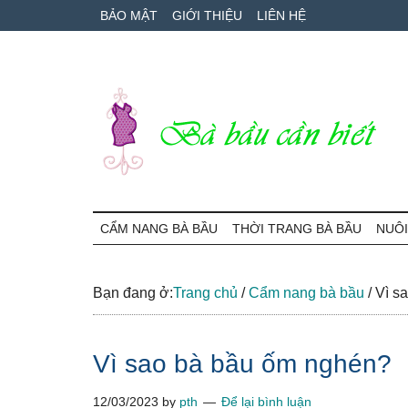
Skip
Skip
Bỏ
BẢO MẬT
GIỚI THIỆU
LIÊN HỆ
to
to
qua
main
secondary
primary
content
menu
sidebar
Bà
Cẩm
nang
CẨM NANG BÀ BẦU
THỜI TRANG BÀ BẦU
NUÔI
Bầu
mang
thai
Cần
và
Bạn đang ở:
Trang chủ
/
Cẩm nang bà bầu
/
Vì s
chăm
Biết
sóc
Vì sao bà bầu ốm nghén?
bé
12/03/2023
by
pth
Để lại bình luận