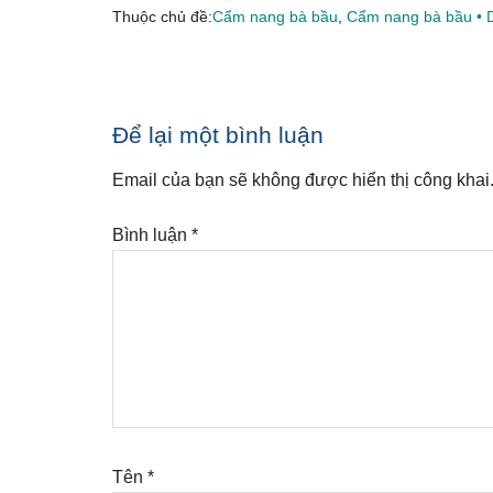
Thuộc chủ đề:
Cẩm nang bà bầu
,
Cẩm nang bà bầu • 
Reader
Để lại một bình luận
Interactions
Email của bạn sẽ không được hiển thị công khai
Bình luận
*
Tên
*