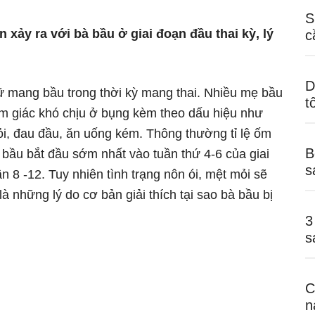
S
ảy ra với bà bầu ở giai đoạn đầu thai kỳ, lý
c
D
ữ mang bầu trong thời kỳ mang thai. Nhiều mẹ bầu
t
ảm giác khó chịu ở bụng kèm theo dấu hiệu như
ỏi, đau đầu, ăn uống kém. Thông thường tỉ lệ ốm
B
ầu bắt đầu sớm nhất vào tuần thứ 4-6 của giai
s
8 -12. Tuy nhiên tình trạng nôn ói, mệt mỏi sẽ
à những lý do cơ bản giải thích tại sao bà bầu bị
3
s
C
n