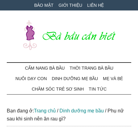
Skip
Skip
Bỏ
BẢO MẬT
GIỚI THIỆU
LIÊN HỆ
to
to
qua
main
secondary
primary
content
menu
sidebar
Bà
Cẩm
nang
CẨM NANG BÀ BẦU
THỜI TRANG BÀ BẦU
Bầu
mang
NUÔI DẠY CON
DINH DƯỠNG MẸ BẦU
MẸ VÀ BÉ
thai
Cần
và
CHĂM SÓC TRẺ SƠ SINH
TIN TỨC
chăm
Biết
sóc
Bạn đang ở:
Trang chủ
/
Dinh dưỡng mẹ bầu
/
Phụ nữ
bé
sau khi sinh nên ăn rau gì?