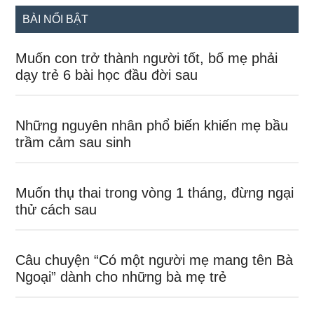
7 nguyên tắc cần tuân thủ để giữ con khỏe
mạnh trong ngày nắng nóng cao điểm
Tại sao mẹ khóc nhiều lại làm hại thai nhi?
Hướng dẫn bà bầu hít thở đúng cách để
giảm đau khi sinh nở
Những điều kiêng kị mẹ bầu sắp sinh tuyệt
đối không được làm
Bí kíp “một phát ăn ngay” cho những cặp vợ
chồng đang mong ngóng có baby