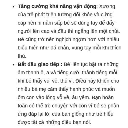
âm thanh ô, a và tiếng cười thành tiếng mỗi
khi bé thấy vui vẻ, thú vị. Điều này khiến cho
nhiều bà mẹ cảm thấy hạnh phúc và muốn
ôm con vào lòng vỗ về, âu yếm. Bạn hoàn
toàn có thể trò chuyện với con vì bé sẽ phản
ứng đáp lại lời của bạn giống như trẻ hiểu
được tất cả những điều bạn nói.
Thời gian ngủ của trẻ 3 tháng tuổi
Đối với trẻ 3 tháng tuổi, bé cần ngủ khoảng 15
tiếng mỗi ngày trong đó 10 tiếng vào ban đêm và
5 tiếng vào ban ngày. Giấc ngủ dài thường vào
ban đêm và buổi trưa, các giấc ngủ ngắn hơn
thường diễn ra vào buổi sáng và chiều hoặc đầu
giờ tối.