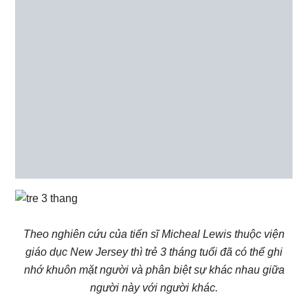
Theo nghiên cứu của tiến sĩ Micheal Lewis thuộc viện
giáo dục New Jersey thì trẻ 3 tháng tuổi đã có thể ghi
nhớ khuôn mặt người và phân biệt sự khác nhau giữa
người này với người khác.
Tăng cường khả năng vận động
: Xương
của trẻ phát triển tương đối khỏe và cứng
cáp nên hi nằm sấp bé sẽ dùng tay để đẩy
người lên cao và đầu thì ngẩng lên một chút.
Bé cũng trở nên nghịch ngợm hơn với nhiều
biểu hiện như đá chân, vung tay mỗi khi thích
thú.
Bắt đầu giao tiếp :
Bé liên tục bật ra những