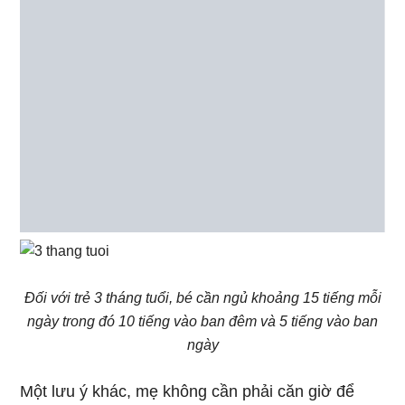
Nếu mẹ cho con bú sữa thì nên nhớ vệ sinh ngực
sạch sẽ và vắt sữa thường xuyên trong trường
hợp bạn không thể cho con bú liên tục. Việc vắt
sữa này giúp kích thích mẹ tiết nhiều sữa hơn cho
con bú.
Giờ đây bạn đã bắt đầu làm quen dần với nhịp
điều ăn, ngủ, chơi của bé hàng ngày. Mẹ cũng
nắm bắt được những nhu cầu của con hơn cũng
như tự sắp xếp cho mình thời gian dành riêng cho
bản thân. Các mẹ cũng cần nhớ rằng đừng quá
bỏ bê chồng bạn và chỉ tập trung vào em bé nhé.
Xem thêm: Chăm sóc trẻ sơ sinh 2 tháng tuổi