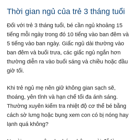
Khi trẻ ngủ mẹ nên giữ không gian sạch sẽ,
thoáng, yên tĩnh và hạn chế tối đa ánh sáng.
Thường xuyên kiểm tra nhiệt độ cơ thể bé bằng
cách sờ lưng hoặc bụng xem con có bị nóng hay
lạnh quá không?
Ngoài ra, mẹ nên cho bé ra bên ngoài để làm
quen với môi trường xung quanh. Tuy nhiên, hạn
chế cho con ra ngoài quá sớm, hay quá muộn
hoặc ra ngoài khi nhiệt độ ngoài trời quá, có gió
mùa làm ảnh hưởng đến sức khỏe của bé.
Dinh dưỡng của trẻ 3 tháng tuổi mẹ
cần lưu ý điều gì?