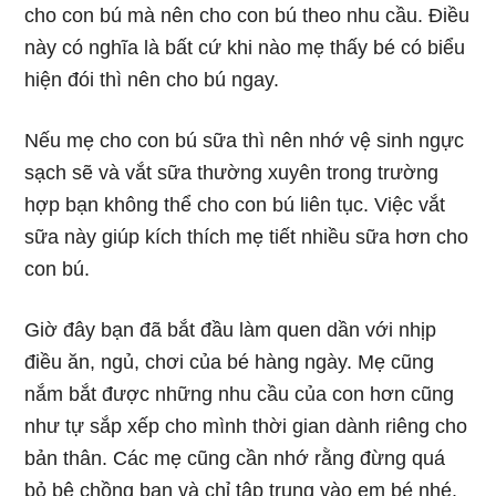
Từ khóa được tìm kiếm:
chăm sóc trẻ 3 tháng tuổi
cham soc tre 3 thang tuoi mua he
cham soc tre3thang
tre 3 thang it noi chuyen
tre 3 thang tuoi khong thich noi chuyen
5/5 - (2 bình chọn)
Liên Quan
Con biếng ăn vì mọc răng mẹ cho con ăn gì thì phù hợp?
Đang cho con bú, mẹ không được ăn những gì?
6 nguyên tắc giúp trẻ sơ sinh ngủ sâu giấc khi chung
giường với bố mẹ