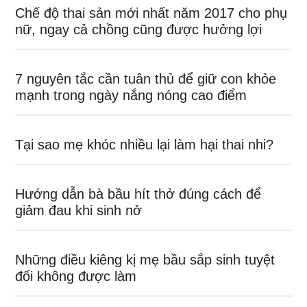
Bí quyết để mẹ bầu giảm bớt căng thẳng mỗi
dịp Tết về
5 loại trái cây mẹ nên tránh cho con ăn mùa
hè
Bà bầu uống sữa tươi thế nào để cơ thể hấp
thụ dưỡng chất tốt nhất?
Những dấu hiệu tự kỷ ở trẻ nhỏ bố mẹ nhất
định phải biết
Bà bầu bổ sung DHA khi mang thai như thế