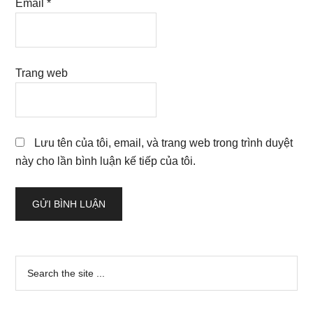
Muốn con trở thành người tốt, bố mẹ phải
dạy trẻ 6 bài học đầu đời sau
Những nguyên nhân phổ biến khiến mẹ bầu
trầm cảm sau sinh
Muốn thụ thai trong vòng 1 tháng, đừng ngại
thử cách sau
Câu chuyện “Có một người mẹ mang tên Bà
Ngoại” dành cho những bà mẹ trẻ
Chế độ thai sản mới nhất năm 2017 cho phụ
nữ, ngay cả chồng cũng được hưởng lợi