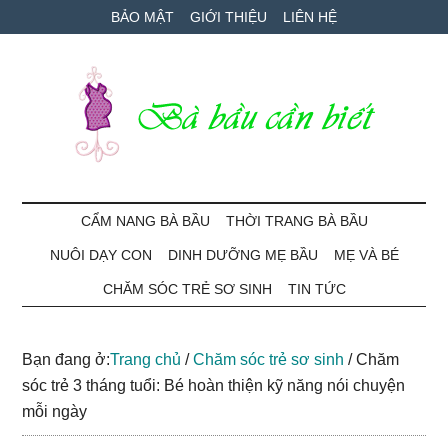
Skip
Skip
Bỏ
BẢO MẬT
GIỚI THIỆU
LIÊN HỆ
to
to
qua
main
secondary
primary
content
menu
sidebar
Bà
Cẩm
nang
CẨM NANG BÀ BẦU
THỜI TRANG BÀ BẦU
Bầu
mang
NUÔI DẠY CON
DINH DƯỠNG MẸ BẦU
MẸ VÀ BÉ
thai
Cần
và
CHĂM SÓC TRẺ SƠ SINH
TIN TỨC
chăm
Biết
sóc
Bạn đang ở:
Trang chủ
/
Chăm sóc trẻ sơ sinh
/
Chăm
bé
sóc trẻ 3 tháng tuổi: Bé hoàn thiện kỹ năng nói chuyện
mỗi ngày