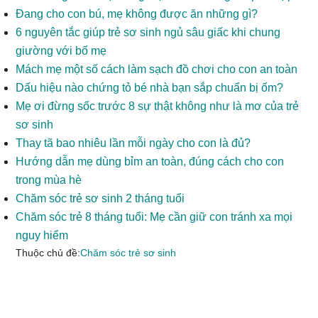
trường bắt buộc được đánh dấu
*
Bình luận
*
Tên
*
Email
*