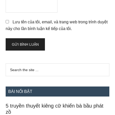
Lưu tên của tôi, email, và trang web trong trình duyệt
này cho lần bình luận kế tiếp của tôi.
Sidebar
Search
the
chính
site
...
BÀI NỔI BẬT
5 truyền thuyết kiêng cữ khiến bà bầu phát
zồ