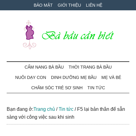
Skip
Skip
Bỏ
BẢO MẬT
GIỚI THIỆU
LIÊN HỆ
to
to
qua
main
secondary
primary
content
menu
sidebar
Bà
Cẩm
nang
CẨM NANG BÀ BẦU
THỜI TRANG BÀ BẦU
Bầu
mang
NUÔI DẠY CON
DINH DƯỠNG MẸ BẦU
MẸ VÀ BÉ
thai
Cần
và
CHĂM SÓC TRẺ SƠ SINH
TIN TỨC
chăm
Biết
sóc
Bạn đang ở:
Trang chủ
/
Tin tức
/
F5 lại bản thân để sẵn
bé
sàng với công việc sau khi sinh