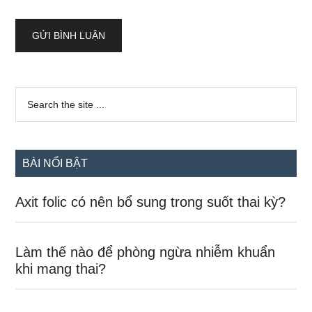
Sidebar
Search
the
chính
site
...
BÀI NỔI BẬT
Axit folic có nên bổ sung trong suốt thai kỳ?
Làm thế nào để phòng ngừa nhiễm khuẩn
khi mang thai?