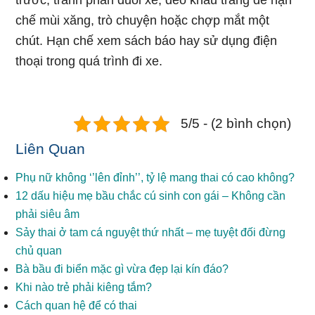
trước, tránh phần đuôi xe, đeo khẩu trang để hạn
chế mùi xăng, trò chuyện hoặc chợp mắt một
chút. Hạn chế xem sách báo hay sử dụng điện
thoại trong quá trình đi xe.
5/5 - (2 bình chọn)
Liên Quan
Phụ nữ không ‘’lên đỉnh’’, tỷ lệ mang thai có cao không?
12 dấu hiệu mẹ bầu chắc cú sinh con gái – Không cần
phải siêu âm
Sảy thai ở tam cá nguyệt thứ nhất – mẹ tuyệt đối đừng
chủ quan
Bà bầu đi biển mặc gì vừa đẹp lại kín đáo?
Khi nào trẻ phải kiêng tắm?
Cách quan hệ để có thai