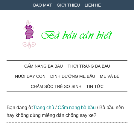
Skip
Skip
Bỏ
BẢO MẬT
GIỚI THIỆU
LIÊN HỆ
to
to
qua
main
secondary
primary
content
menu
sidebar
Bà
Cẩm
nang
CẨM NANG BÀ BẦU
THỜI TRANG BÀ BẦU
Bầu
mang
NUÔI DẠY CON
DINH DƯỠNG MẸ BẦU
MẸ VÀ BÉ
thai
Cần
và
CHĂM SÓC TRẺ SƠ SINH
TIN TỨC
chăm
Biết
sóc
Bạn đang ở:
Trang chủ
/
Cẩm nang bà bầu
/
Bà bầu nên
bé
hay không dùng miếng dán chống say xe?