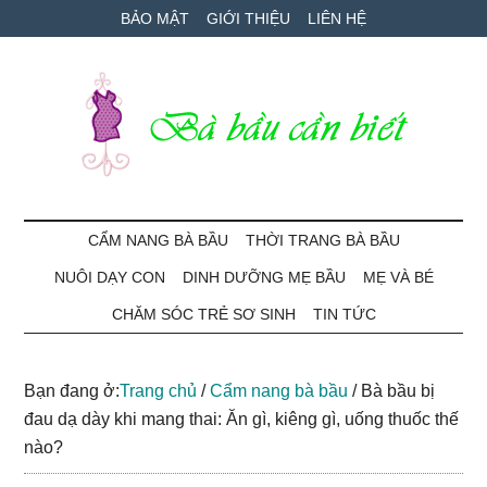
Skip
Skip
Bỏ
BẢO MẬT
GIỚI THIỆU
LIÊN HỆ
to
to
qua
main
secondary
primary
content
menu
sidebar
Bà
Cẩm
nang
CẨM NANG BÀ BẦU
THỜI TRANG BÀ BẦU
Bầu
mang
NUÔI DẠY CON
DINH DƯỠNG MẸ BẦU
MẸ VÀ BÉ
thai
Cần
và
CHĂM SÓC TRẺ SƠ SINH
TIN TỨC
chăm
Biết
sóc
Bạn đang ở:
Trang chủ
/
Cẩm nang bà bầu
/
Bà bầu bị
bé
đau dạ dày khi mang thai: Ăn gì, kiêng gì, uống thuốc thế
nào?