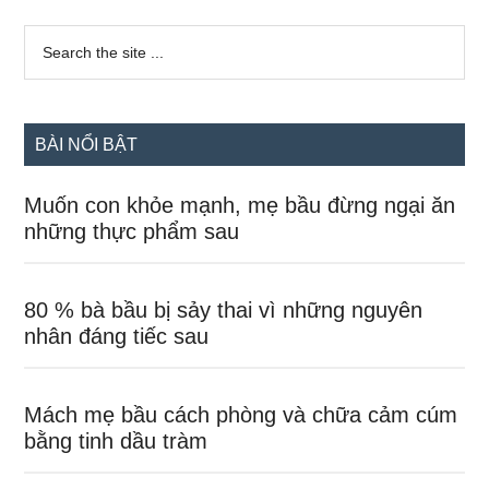
Sidebar
Search
the
chính
site
...
BÀI NỔI BẬT
Muốn con khỏe mạnh, mẹ bầu đừng ngại ăn
những thực phẩm sau
80 % bà bầu bị sảy thai vì những nguyên
nhân đáng tiếc sau
Mách mẹ bầu cách phòng và chữa cảm cúm
bằng tinh dầu tràm