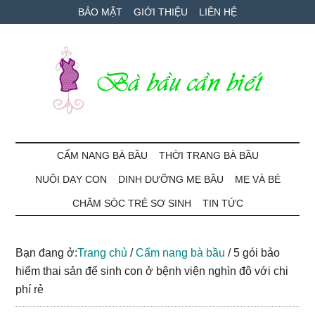
Skip
Skip
Bỏ
BẢO MẬT
GIỚI THIỆU
LIÊN HỆ
to
to
qua
main
secondary
primary
content
menu
sidebar
Bà
Cẩm
nang
CẨM NANG BÀ BẦU
THỜI TRANG BÀ BẦU
Bầu
mang
NUÔI DẠY CON
DINH DƯỠNG MẸ BẦU
MẸ VÀ BÉ
thai
Cần
và
CHĂM SÓC TRẺ SƠ SINH
TIN TỨC
chăm
Biết
sóc
Bạn đang ở:
Trang chủ
/
Cẩm nang bà bầu
/
5 gói bảo
bé
hiểm thai sản để sinh con ở bệnh viện nghìn đô với chi
phí rẻ