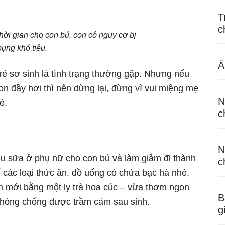
T
c
ời gian cho con bú, con có nguy cơ bị
bụng khó tiêu.
Ă
trẻ sơ sinh là tình trạng thường gặp. Nhưng nếu
on đầy hơi thì nên dừng lại, đừng vì vui miệng mẹ
N
é.
c
N
iếu sữa ở phụ nữ cho con bú và làm giảm đi thành
c
 các loại thức ăn, đồ uống có chứa bạc hà nhé.
m mới bằng một ly trà hoa cúc – vừa thơm ngon
B
 phòng chống được trầm cảm sau sinh.
g