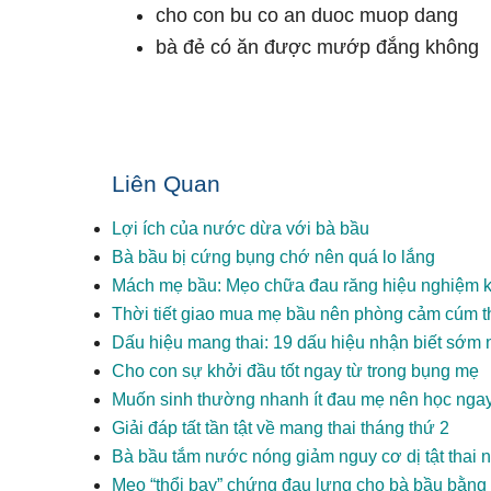
cho con bu co an duoc muop dang
bà đẻ có ăn được mướp đắng không
Liên Quan
Lợi ích của nước dừa với bà bầu
Bà bầu bị cứng bụng chớ nên quá lo lắng
Mách mẹ bầu: Mẹo chữa đau răng hiệu nghiệm 
Thời tiết giao mua mẹ bầu nên phòng cảm cúm 
Dấu hiệu mang thai: 19 dấu hiệu nhận biết sớm 
Cho con sự khởi đầu tốt ngay từ trong bụng mẹ
Muốn sinh thường nhanh ít đau mẹ nên học ngay 
Giải đáp tất tần tật về mang thai tháng thứ 2
Bà bầu tắm nước nóng giảm nguy cơ dị tật thai n
Mẹo “thổi bay” chứng đau lưng cho bà bầu bằng