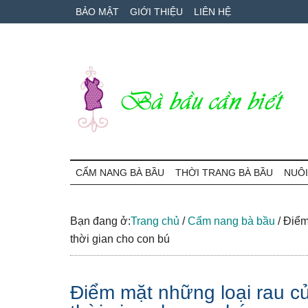
Skip
Skip
Bỏ
BẢO MẬT
GIỚI THIỆU
LIÊN HỆ
to
to
qua
main
secondary
primary
content
menu
sidebar
Bà
Cẩm
nang
CẨM NANG BÀ BẦU
THỜI TRANG BÀ BẦU
NUÔI
Bầu
mang
thai
Cần
và
Bạn đang ở:
Trang chủ
/
Cẩm nang bà bầu
/
Điểm 
chăm
thời gian cho con bú
Biết
sóc
bé
Điểm mặt những loại rau c