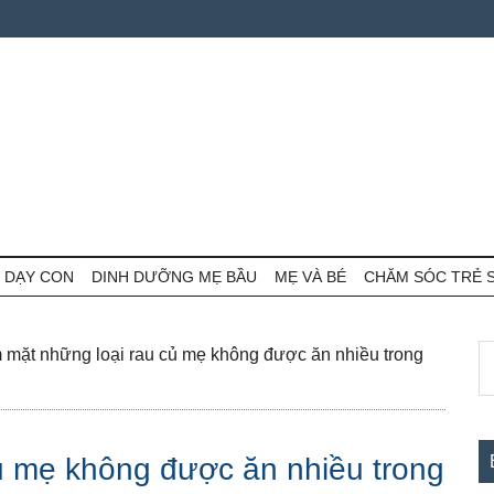
 DẠY CON
DINH DƯỠNG MẸ BẦU
MẸ VÀ BÉ
CHĂM SÓC TRẺ 
S
S
mặt những loại rau củ mẹ không được ăn nhiều trong
th
c
si
...
ủ mẹ không được ăn nhiều trong