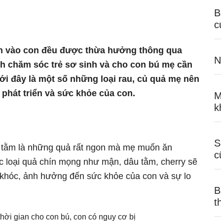
B
c
n vào con đều được thừa hưởng thông qua
N
nh chăm sóc trẻ sơ sinh và cho con bú mẹ cần
ới đây là một số những loại rau, củ quả mẹ nên
phát triển và sức khỏe của con.
M
k
S
u tằm là những quả rất ngon mà mẹ muốn ăn
c
 loại quả chín mọng như mận, dâu tằm, cherry sẽ
y khóc, ảnh hưởng đến sức khỏe của con và sự lo
B
t