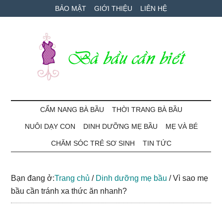
Skip
Skip
Bỏ
BẢO MẬT
GIỚI THIỆU
LIÊN HỆ
to
to
qua
main
secondary
primary
content
menu
sidebar
Bà
Cẩm
nang
CẨM NANG BÀ BẦU
THỜI TRANG BÀ BẦU
Bầu
mang
NUÔI DẠY CON
DINH DƯỠNG MẸ BẦU
MẸ VÀ BÉ
thai
Cần
và
CHĂM SÓC TRẺ SƠ SINH
TIN TỨC
chăm
Biết
sóc
Bạn đang ở:
Trang chủ
/
Dinh dưỡng mẹ bầu
/
Vì sao mẹ
bé
bầu cần tránh xa thức ăn nhanh?