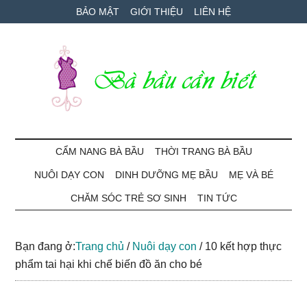
Skip
Skip
Bỏ
BẢO MẬT
GIỚI THIỆU
LIÊN HỆ
to
to
qua
main
secondary
primary
content
menu
sidebar
Bà
Cẩm
nang
CẨM NANG BÀ BẦU
THỜI TRANG BÀ BẦU
Bầu
mang
NUÔI DẠY CON
DINH DƯỠNG MẸ BẦU
MẸ VÀ BÉ
thai
Cần
và
CHĂM SÓC TRẺ SƠ SINH
TIN TỨC
chăm
Biết
sóc
Bạn đang ở:
Trang chủ
/
Nuôi dạy con
/
10 kết hợp thực
bé
phẩm tai hại khi chế biến đồ ăn cho bé