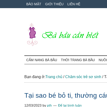
Skip
Skip
Bỏ
BẢO MẬT
GIỚI THIỆU
LIÊN HỆ
to
to
qua
main
secondary
primary
content
menu
sidebar
Bà
Cẩm
nang
CẨM NANG BÀ BẦU
THỜI TRANG BÀ BẦU
NUÔI
Bầu
mang
thai
Cần
và
Bạn đang ở:
Trang chủ
/
Chăm sóc trẻ sơ sinh
/
Tạ
chăm
Biết
sóc
Tại sao bé bỏ ti, thường c
bé
12/03/2023
by
pth
Để lại bình luận