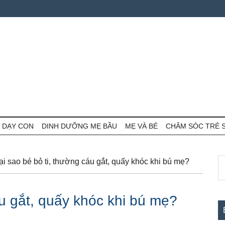
 DẠY CON
DINH DƯỠNG MẸ BẦU
MẸ VÀ BÉ
CHĂM SÓC TRẺ 
S
S
i sao bé bỏ ti, thường cáu gắt, quấy khóc khi bú mẹ?
th
c
si
áu gắt, quấy khóc khi bú mẹ?
...