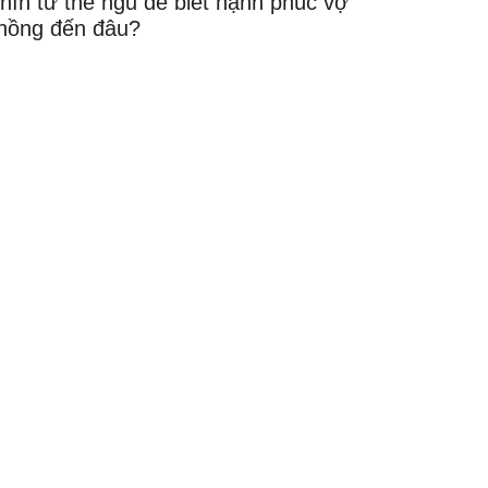
hìn tư thế ngủ để biết hạnh phúc vợ
hồng đến đâu?