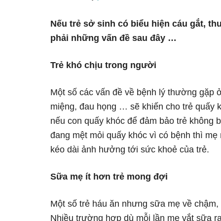
Nếu trẻ sở sinh có biểu hiện cáu gắt, th
phải những vấn đề sau đây …
Trẻ khó chịu trong người
Một số các vấn đề về bệnh lý thường gặp ở 
miệng, đau họng … sẽ khiến cho trẻ quấy 
nếu con quấy khóc để đảm bảo trẻ không bị 
đang mệt mỏi quấy khóc vì có bệnh thì mẹ
kéo dài ảnh hưởng tới sức khoẻ của trẻ.
Sữa mẹ ít hơn trẻ mong đợi
Một số trẻ háu ăn nhưng sữa mẹ về chậm, ít 
Nhiều trường hợp dù mỗi lần mẹ vắt sữa r