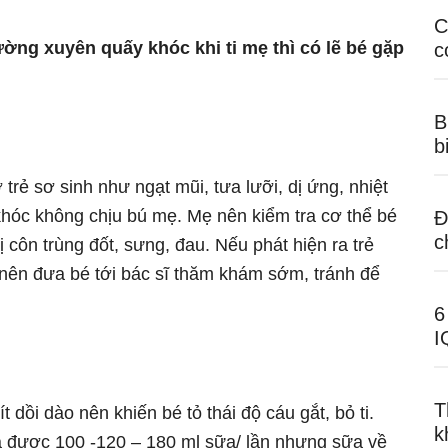
C
ường xuyên quấy khóc khi ti mẹ thì có lẽ bé gặp
c
B
b
trẻ sơ sinh như ngạt mũi, tưa lưỡi, dị ứng, nhiệt
khóc không chịu bú mẹ. Mẹ nên kiểm tra cơ thể bé
Đ
c
côn trùng đốt, sưng, đau. Nếu phát hiện ra trẻ
 nên đưa bé tới bác sĩ thăm khám sớm, tránh để
6
I
T
dồi dào nên khiến bé tỏ thái độ cáu gắt, bỏ ti.
k
a được 100 -120 – 180 ml sữa/ lần nhưng sữa về