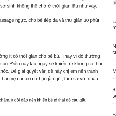
b
 sơ sinh không thể chờ ở thời gian lâu như vậy.
assage ngực, cho bé tiếp da và thư giãn 30 phút
L
m
N
c
ng ít có thời gian cho bé bú. Thay vì đó thường
 bú. Điều này lâu ngày sẽ khiến trẻ không có thói
M
khóc. Để giải quyết vấn đề này chị em nên tranh
i hai mẹ con có cơ hội gần gũi, tâm sự với nhau
6
s
B