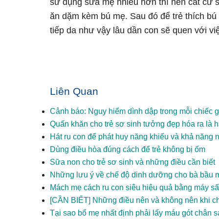
sử dụng sữa mẹ nhiều hơn thì nên cắt cữ 
ăn dặm kèm bú mẹ. Sau đó để trẻ thích bú 
tiếp da như vậy lâu dần con sẽ quen với v
Liên Quan
Cảnh báo: Nguy hiểm dình dập trong mỗi chiếc 
Quấn khăn cho trẻ sơ sinh tưởng đẹp hóa ra là h
Hát ru con để phát huy năng khiếu và khả năng 
Dùng điều hòa đúng cách để trẻ không bị ốm
Sữa non cho trẻ sơ sinh và những điều cần biết
Những lưu ý về chế độ dinh dưỡng cho bà bầu m
Mách mẹ cách ru con siêu hiệu quả bằng máy sấy
[CẦN BIẾT] Những điều nên và không nên khi c
Tại sao bố mẹ nhất định phải lấy máu gót chân 