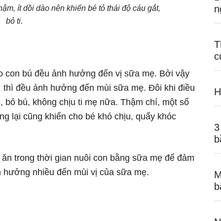
n
m, ít dồi dào nên khiến bé tỏ thái độ cáu gắt,
bỏ ti.
T
c
cho con bú đều ảnh hưởng đến vị sữa mẹ. Bởi vậy
 thì đều ảnh hưởng đến mùi sữa mẹ. Đôi khi điều
H
, bỏ bú, không chịu ti mẹ nữa. Thậm chí, một số
 lại cũng khiến cho bé khó chịu, quấy khóc
3
b
ồ ăn trong thời gian nuôi con bằng sữa mẹ để đảm
 hưởng nhiều đến mùi vị của sữa mẹ.
M
b