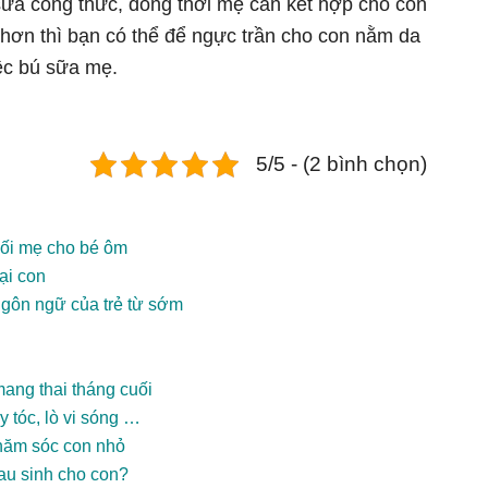
sữa công thức, đồng thời mẹ cần kết hợp cho con
hơn thì bạn có thể để ngực trần cho con nằm da
iệc bú sữa mẹ.
5/5 - (2 bình chọn)
gối mẹ cho bé ôm
ại con
ngôn ngữ của trẻ từ sớm
ang thai tháng cuối
 tóc, lò vi sóng …
hăm sóc con nhỏ
sau sinh cho con?