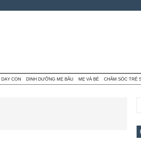
 DẠY CON
DINH DƯỠNG MẸ BẦU
MẸ VÀ BÉ
CHĂM SÓC TRẺ 
S
S
th
c
si
...