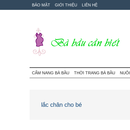
Skip
Skip
Bỏ
BẢO MẬT
GIỚI THIỆU
LIÊN HỆ
to
to
qua
main
secondary
primary
content
menu
sidebar
Bà
Cẩm
nang
CẨM NANG BÀ BẦU
THỜI TRANG BÀ BẦU
NUÔI
Bầu
mang
thai
Cần
và
chăm
Biết
lắc chân cho bé
sóc
bé