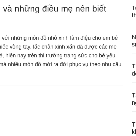
 và những điều mẹ nên biết
T
t
N
 với những món đồ nhỏ xinh làm điệu cho em bé
s
hiếc vòng tay, lắc chân xinh xắn đã được các mẹ
 hiện nay trên thị trường trang sức cho bé yêu
 mà nhiều món đồ mới ra đời phục vụ theo nhu cầu
T
vềTrang
đ
sức
đáng
T
yêu
n
cho
bé
T
và
k
những