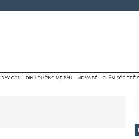
 DẠY CON
DINH DƯỠNG MẸ BẦU
MẸ VÀ BÉ
CHĂM SÓC TRẺ 
S
S
th
c
si
...