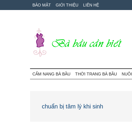
Skip
Skip
Bỏ
BẢO MẬT
GIỚI THIỆU
LIÊN HỆ
to
to
qua
main
secondary
primary
content
menu
sidebar
Bà
Cẩm
nang
CẨM NANG BÀ BẦU
THỜI TRANG BÀ BẦU
NUÔI
Bầu
mang
thai
Cần
và
chăm
Biết
chuẩn bị tâm lý khi sinh
sóc
bé