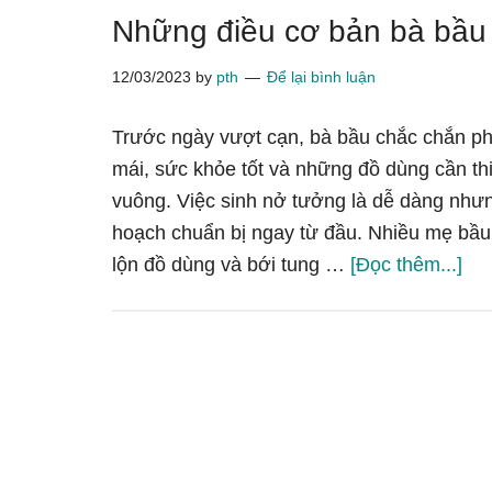
Những điều cơ bản bà bầu c
12/03/2023
by
pth
Để lại bình luận
Trước ngày vượt cạn, bà bầu chắc chắn phả
mái, sức khỏe tốt và những đồ dùng cần thi
vuông. Việc sinh nở tưởng là dễ dàng nhưng
hoạch chuẩn bị ngay từ đầu. Nhiều mẹ bầu k
về
lộn đồ dùng và bới tung …
[Đọc thêm...]
điề
cơ
bả
bà
bầ
cầ
ch