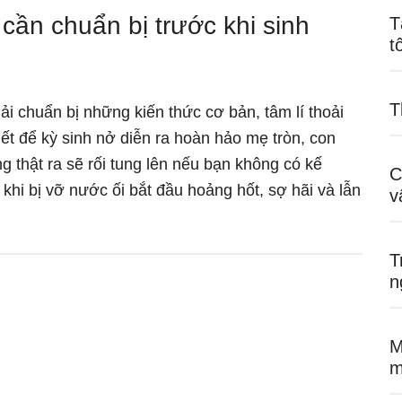
ần chuẩn bị trước khi sinh
T
t
T
i chuẩn bị những kiến thức cơ bản, tâm lí thoải
ết để kỳ sinh nở diễn ra hoàn hảo mẹ tròn, con
 thật ra sẽ rối tung lên nếu bạn không có kế
C
hi bị vỡ nước ối bắt đầu hoảng hốt, sợ hãi và lẫn
v
Những
u
T
n
n
u
M
m
n
uẩn