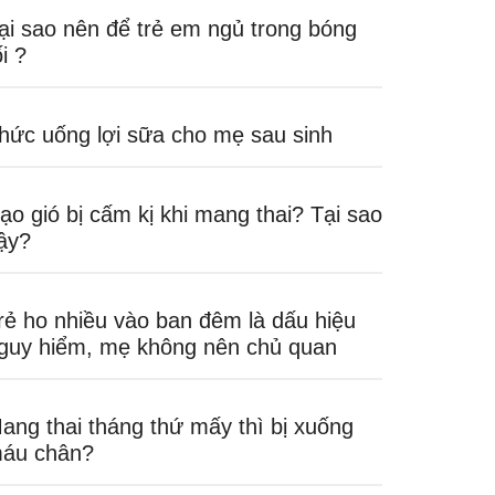
ại sao nên để trẻ em ngủ trong bóng
ối ?
hức uống lợi sữa cho mẹ sau sinh
ạo gió bị cấm kị khi mang thai? Tại sao
ậy?
rẻ ho nhiều vào ban đêm là dấu hiệu
guy hiểm, mẹ không nên chủ quan
ang thai tháng thứ mấy thì bị xuống
áu chân?