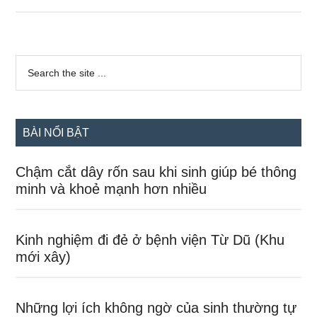
con
chơi
smartphone
Sidebar
tiềm
Search
the
chính
ẩn
site
hậu
...
quả
BÀI NỔI BẬT
khôn
lường
Chậm cắt dây rốn sau khi sinh giúp bé thông
minh và khoẻ mạnh hơn nhiều
Kinh nghiệm đi đẻ ở bệnh viện Từ Dũ (Khu
mới xây)
Những lợi ích không ngờ của sinh thường tự