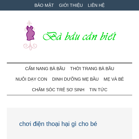
Skip
Skip
Bỏ
BẢO MẬT
GIỚI THIỆU
LIÊN HỆ
to
to
qua
main
secondary
primary
content
menu
sidebar
Bà
Cẩm
nang
CẨM NANG BÀ BẦU
THỜI TRANG BÀ BẦU
Bầu
mang
NUÔI DẠY CON
DINH DƯỠNG MẸ BẦU
MẸ VÀ BÉ
thai
Cần
và
CHĂM SÓC TRẺ SƠ SINH
TIN TỨC
chăm
Biết
sóc
bé
chơi điện thoại hại gì cho bé