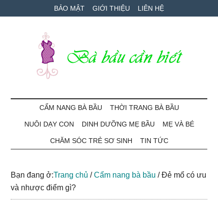
Skip
Skip
Bỏ
BẢO MẬT
GIỚI THIỆU
LIÊN HỆ
to
to
qua
main
secondary
primary
content
menu
sidebar
Bà
Cẩm
nang
CẨM NANG BÀ BẦU
THỜI TRANG BÀ BẦU
Bầu
mang
NUÔI DẠY CON
DINH DƯỠNG MẸ BẦU
MẸ VÀ BÉ
thai
Cần
và
CHĂM SÓC TRẺ SƠ SINH
TIN TỨC
chăm
Biết
sóc
Bạn đang ở:
Trang chủ
/
Cẩm nang bà bầu
/
Đẻ mổ có ưu
bé
và nhược điểm gì?