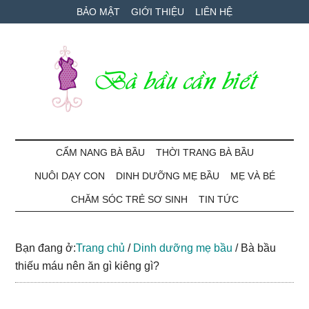
Skip
Skip
Bỏ
BẢO MẬT
GIỚI THIỆU
LIÊN HỆ
to
to
qua
main
secondary
primary
content
menu
sidebar
Bà
Cẩm
nang
CẨM NANG BÀ BẦU
THỜI TRANG BÀ BẦU
Bầu
mang
NUÔI DẠY CON
DINH DƯỠNG MẸ BẦU
MẸ VÀ BÉ
thai
Cần
và
CHĂM SÓC TRẺ SƠ SINH
TIN TỨC
chăm
Biết
sóc
Bạn đang ở:
Trang chủ
/
Dinh dưỡng mẹ bầu
/
Bà bầu
bé
thiếu máu nên ăn gì kiêng gì?