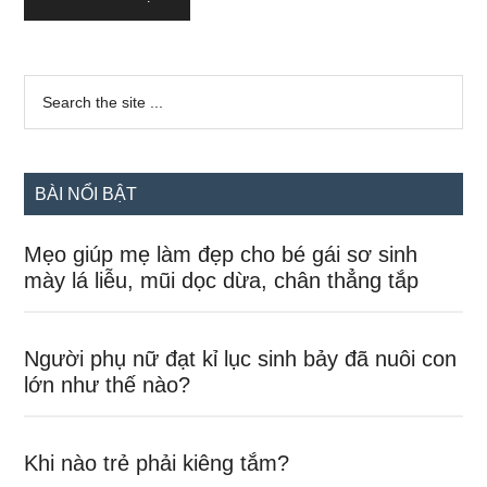
Sidebar
Search
the
chính
site
...
BÀI NỔI BẬT
Mẹo giúp mẹ làm đẹp cho bé gái sơ sinh
mày lá liễu, mũi dọc dừa, chân thẳng tắp
Người phụ nữ đạt kỉ lục sinh bảy đã nuôi con
lớn như thế nào?
Khi nào trẻ phải kiêng tắm?