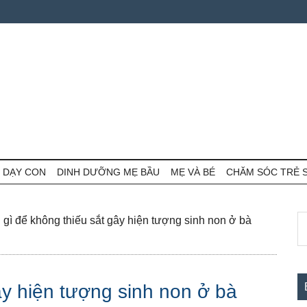
 DẠY CON
DINH DƯỠNG MẸ BẦU
MẸ VÀ BÉ
CHĂM SÓC TRẺ 
S
S
gì để không thiếu sắt gây hiện tượng sinh non ở bà
th
c
si
...
ây hiện tượng sinh non ở bà