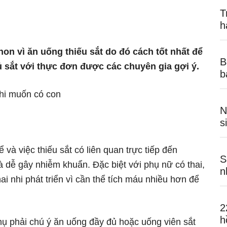
T
h
on vì ăn uống thiếu sắt do đó cách tốt nhất để
B
 sắt với thực đơn được các chuyên gia gợi ý.
b
hi muốn có con
N
s
 và việc thiếu sắt có liên quan trực tiếp đến
S
dễ gây nhiễm khuẩn. Đặc biệt với phụ nữ có thai,
n
i nhi phát triển vì cần thể tích máu nhiều hơn để
2
h
hụ phải chú ý ăn uống đầy đủ hoặc uống viên sắt