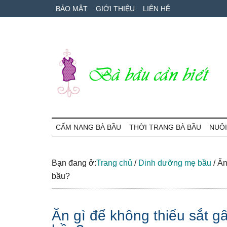
Skip
Skip
Bỏ
BẢO MẬT
GIỚI THIỆU
LIÊN HỆ
to
to
qua
main
secondary
primary
content
menu
sidebar
Bà
Cẩm
nang
CẨM NANG BÀ BẦU
THỜI TRANG BÀ BẦU
NUÔI
Bầu
mang
thai
Cần
và
Bạn đang ở:
Trang chủ
/
Dinh dưỡng mẹ bầu
/
Ăn 
chăm
bầu?
Biết
sóc
bé
Ăn gì để không thiếu sắt g