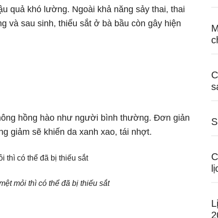
ậu quả khó lường. Ngoài khả năng sảy thai, thai
g và sau sinh, thiếu sắt ở bà bầu còn gây hiện
M
c
C
s
không hồng hào như người bình thường. Đơn giản
S
g giảm sẽ khiến da xanh xao, tái nhợt.
C
l
t mỏi thì có thể đã bị thiếu sắt
L
2