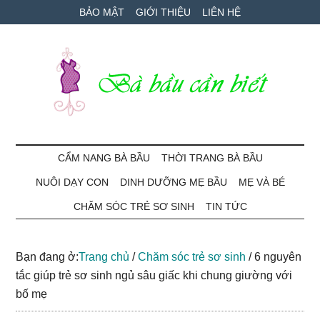
Skip
Skip
Bỏ
BẢO MẬT
GIỚI THIỆU
LIÊN HỆ
to
to
qua
main
secondary
primary
content
menu
sidebar
Bà
Cẩm
nang
CẨM NANG BÀ BẦU
THỜI TRANG BÀ BẦU
Bầu
mang
NUÔI DẠY CON
DINH DƯỠNG MẸ BẦU
MẸ VÀ BÉ
thai
Cần
và
CHĂM SÓC TRẺ SƠ SINH
TIN TỨC
chăm
Biết
sóc
Bạn đang ở:
Trang chủ
/
Chăm sóc trẻ sơ sinh
/
6 nguyên
bé
tắc giúp trẻ sơ sinh ngủ sâu giấc khi chung giường với
bố mẹ