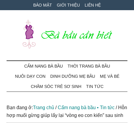
Skip
Skip
Bỏ
BẢO MẬT
GIỚI THIỆU
LIÊN HỆ
to
to
qua
main
secondary
primary
content
menu
sidebar
Bà
Cẩm
nang
CẨM NANG BÀ BẦU
THỜI TRANG BÀ BẦU
Bầu
mang
NUÔI DẠY CON
DINH DƯỠNG MẸ BẦU
MẸ VÀ BÉ
thai
Cần
và
CHĂM SÓC TRẺ SƠ SINH
TIN TỨC
chăm
Biết
sóc
Bạn đang ở:
Trang chủ
/
Cẩm nang bà bầu • Tin tức
/
Hỗn
bé
hợp muối gừng giúp lấy lại “vòng eo con kiến” sau sinh