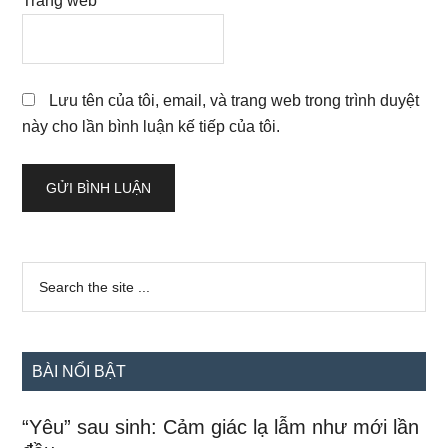
Trang web
Lưu tên của tôi, email, và trang web trong trình duyệt
này cho lần bình luận kế tiếp của tôi.
Sidebar
Search
the
chính
site
...
BÀI NỔI BẬT
“Yêu” sau sinh: Cảm giác lạ lẫm như mới lần