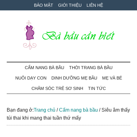
Skip
Skip
Bỏ
BẢO MẬT
GIỚI THIỆU
LIÊN HỆ
to
to
qua
main
secondary
primary
content
menu
sidebar
Bà
Cẩm
nang
CẨM NANG BÀ BẦU
THỜI TRANG BÀ BẦU
Bầu
mang
NUÔI DẠY CON
DINH DƯỠNG MẸ BẦU
MẸ VÀ BÉ
thai
Cần
và
CHĂM SÓC TRẺ SƠ SINH
TIN TỨC
chăm
Biết
sóc
Bạn đang ở:
Trang chủ
/
Cẩm nang bà bầu
/
Siêu âm thấy
bé
túi thai khi mang thai tuần thứ mấy