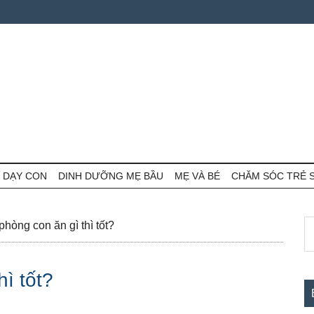
 DẠY CON
DINH DƯỠNG MẸ BẦU
MẸ VÀ BÉ
CHĂM SÓC TRẺ 
S
S
hòng con ăn gì thì tốt?
th
c
si
ì tốt?
...