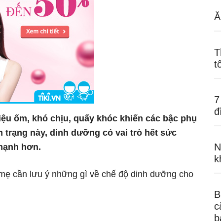
Ă
T
t
7
đ
iệu ốm, khó chịu, quấy khóc khiến các bậc phụ
h trạng này, dinh dưỡng có vai trò hết sức
N
mạnh hơn.
k
 mẹ cần lưu ý những gì về chế độ dinh dưỡng cho
B
c
b