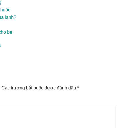
g
thuốc
ùa lạnh?
cho bé
t
.
Các trường bắt buộc được đánh dấu
*