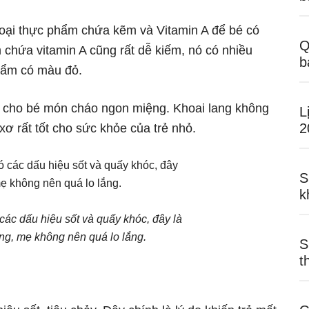
oại thực phẩm chứa kẽm và Vitamin A để bé có
Q
 chứa vitamin A cũng rất dễ kiếm, nó có nhiều
b
 phẩm có màu đỏ.
ấu cho bé món cháo ngon miệng. Khoai lang không
L
2
 xơ rất tốt cho sức khỏe của trẻ nhỏ.
S
k
 các dấu hiệu sốt và quấy khóc, đây là
ng, mẹ không nên quá lo lắng.
S
t