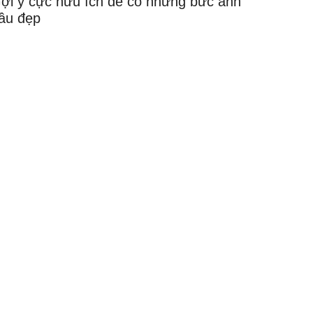
ợi ý cực hữu ích để có những bức ảnh
ầu đẹp