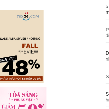
5
m
P
đ
D
n
S
S
h