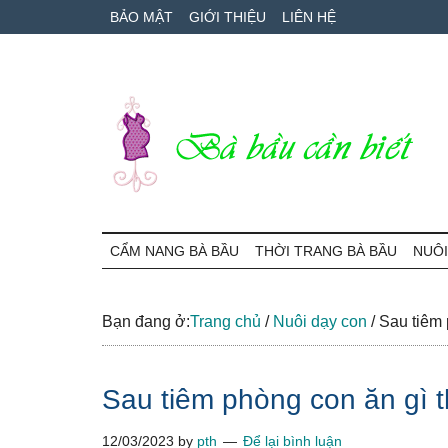
Skip
Skip
Bỏ
BẢO MẬT
GIỚI THIỆU
LIÊN HỆ
to
to
qua
main
secondary
primary
content
menu
sidebar
Bà
Cẩm
nang
CẨM NANG BÀ BẦU
THỜI TRANG BÀ BẦU
NUÔI
Bầu
mang
thai
Cần
và
Bạn đang ở:
Trang chủ
/
Nuôi dạy con
/
Sau tiêm p
chăm
Biết
sóc
Sau tiêm phòng con ăn gì th
bé
12/03/2023
by
pth
Để lại bình luận