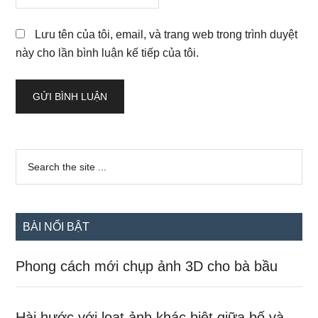
Lưu tên của tôi, email, và trang web trong trình duyệt
này cho lần bình luận kế tiếp của tôi.
Sidebar
Search
the
chính
site
...
BÀI NỔI BẬT
Phong cách mới chụp ảnh 3D cho bà bầu
Hài hước với loạt ảnh khác biệt giữa bố và