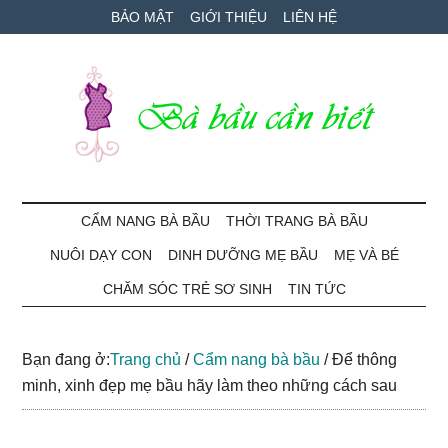
Skip
Skip
Bỏ
BẢO MẬT
GIỚI THIỆU
LIÊN HỆ
to
to
qua
main
secondary
primary
content
menu
sidebar
Bà
Cẩm
nang
CẨM NANG BÀ BẦU
THỜI TRANG BÀ BẦU
Bầu
mang
NUÔI DẠY CON
DINH DƯỠNG MẸ BẦU
MẸ VÀ BÉ
thai
Cần
và
CHĂM SÓC TRẺ SƠ SINH
TIN TỨC
chăm
Biết
sóc
Bạn đang ở:
Trang chủ
/
Cẩm nang bà bầu
/
Để thông
bé
minh, xinh đẹp mẹ bầu hãy làm theo những cách sau