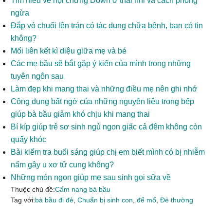
Tìm hiểu về hội chứng Down ở thai nhi và cách phòng
ngừa
Đắp vỏ chuối lên trán có tác dụng chữa bệnh, bạn có tin
không?
Mối liên kết kì diệu giữa mẹ và bé
Các mẹ bầu sẽ bắt gặp ý kiến của mình trong những
tuyên ngôn sau
Làm đẹp khi mang thai và những điều mẹ nên ghi nhớ
Công dụng bất ngờ của những nguyên liệu trong bếp
giúp bà bầu giảm khó chịu khi mang thai
Bí kíp giúp trẻ sơ sinh ngủ ngon giấc cả đêm không còn
quấy khóc
Bài kiểm tra buổi sáng giúp chị em biết mình có bị nhiễm
nấm gây u xơ tử cung không?
Những món ngon giúp mẹ sau sinh gọi sữa về
Thuộc chủ đề:
Cẩm nang bà bầu
Tag với:
bà bầu đi đẻ
,
Chuẩn bị sinh con
,
để mổ
,
Đẻ thường