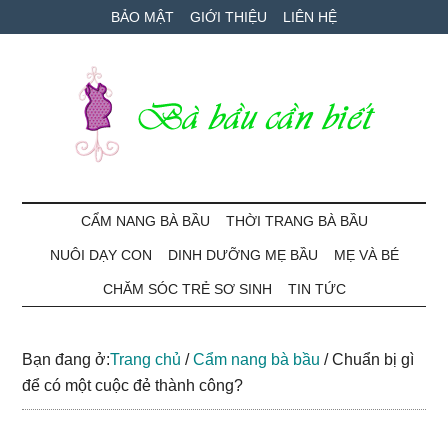
Skip
Skip
Bỏ
BẢO MẬT
GIỚI THIỆU
LIÊN HỆ
to
to
qua
main
secondary
primary
content
menu
sidebar
Bà
Cẩm
nang
CẨM NANG BÀ BẦU
THỜI TRANG BÀ BẦU
Bầu
mang
NUÔI DẠY CON
DINH DƯỠNG MẸ BẦU
MẸ VÀ BÉ
thai
Cần
và
CHĂM SÓC TRẺ SƠ SINH
TIN TỨC
chăm
Biết
sóc
Bạn đang ở:
Trang chủ
/
Cẩm nang bà bầu
/
Chuẩn bị gì
bé
để có một cuộc đẻ thành công?