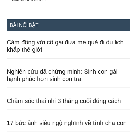
the
chính
site
...
BÀI NỔI BẬT
Cảm động với cô gái đưa mẹ què đi du lịch
khắp thế giới
Nghiên cứu đã chứng minh: Sinh con gái
hạnh phúc hơn sinh con trai
Chăm sóc thai nhi 3 tháng cuối đúng cách
17 bức ảnh siêu ngộ nghĩnh về tình cha con