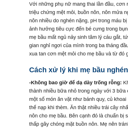
Với những phụ nữ mang thai lần đầu, cơn 
triệu chứng mệt mỏi, buồn nôn, nôn mửa n
nôn nhiều do nghén nặng, pH trong máu bị 
ảnh hưởng tiêu cực đến bé cưng trong bụn
mẹ bầu mất ngủ nảy sinh tâm lý cáu gắt, tứ
gian nghỉ ngơi của mình trong ba tháng đầu
xua tan cơn mệt mỏi cho mẹ bầu và từ đó g
Cách xử lý khi mẹ bầu nghé
-Không bao giờ để dạ dày trống rỗng:
Kh
thành nhiều bữa nhỏ trong ngày với 3 bữa 
một số món ăn vặt như bánh quy, củ khoai
thể nạp khi thèm. Ăn thật nhiều trái cây nh
nôn cho mẹ bầu. Bên cạnh đó là chuẩn bị 
thấp gây chóng mặt buồn nôn. Mẹ nên trán