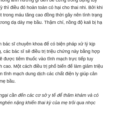
không ảnh hưởng gì đến bé cưng trong bụng tuy
 thì điều đó hoàn toàn có hại cho thai nhi. Bởi khi
it trong máu tăng cao đồng thời gây nên tình trạng
trong dạ dày mẹ bầu. Thậm chí, nồng độ kali bị hạ
bác sĩ chuyên khoa để có biện pháp xử lý kịp
 các bác sĩ sẽ điều trị triệu chứng này bằng hợp
ẽ được tiêm thuốc vào tĩnh mạch trực tiếp tuy
 cao. Một cách điều trị phổ biến để làm giảm triệu
 tĩnh mạch dung dịch các chất điện ly giúp cân
 mẹ bầu.
ngại cần đến các cơ sở y tế để thăm khám và có
 nghén nặng khiến thai kỳ của mẹ trôi qua nhọc