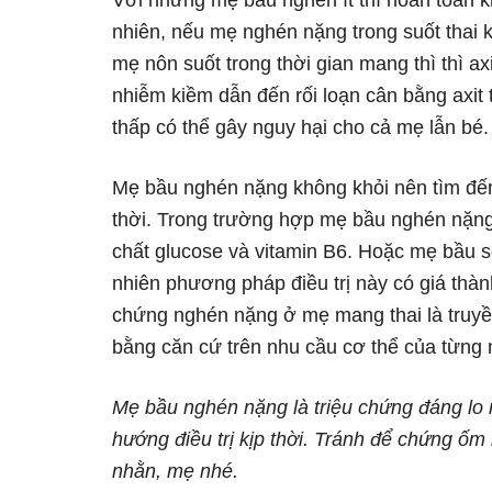
Với những mẹ bầu nghén ít thì hoàn toàn 
nhiên, nếu mẹ nghén nặng trong suốt thai kỳ
mẹ nôn suốt trong thời gian mang thì thì ax
nhiễm kiềm dẫn đến rối loạn cân bằng axit 
thấp có thể gây nguy hại cho cả mẹ lẫn bé.
Mẹ bầu nghén nặng không khỏi nên tìm đến 
thời. Trong trường hợp mẹ bầu nghén nặng,
chất glucose và vitamin B6. Hoặc mẹ bầu s
nhiên phương pháp điều trị này có giá thành
chứng nghén nặng ở mẹ mang thai là truyền
bằng căn cứ trên nhu cầu cơ thể của từng
Mẹ bầu nghén nặng là triệu chứng đáng lo 
hướng điều trị kịp thời. Tránh để chứng ốm
nhằn, mẹ nhé.