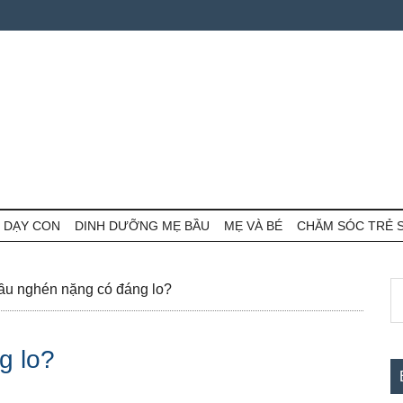
 DẠY CON
DINH DƯỠNG MẸ BẦU
MẸ VÀ BÉ
CHĂM SÓC TRẺ 
S
S
u nghén nặng có đáng lo?
th
c
si
g lo?
...