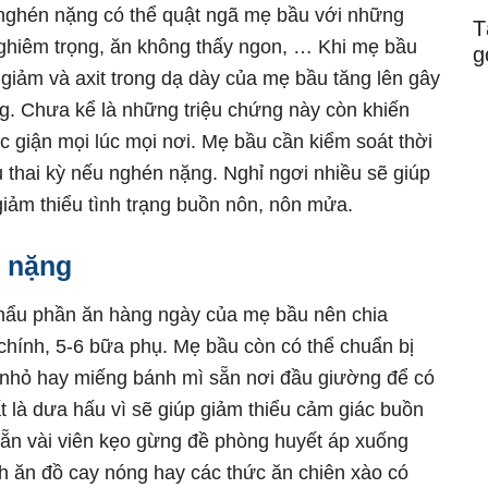
nghén nặng có thể quật ngã mẹ bầu với những
T
ghiêm trọng, ăn không thấy ngon, … Khi mẹ bầu
g
giảm và axit trong dạ dày của mẹ bầu tăng lên gây
g. Chưa kể là những triệu chứng này còn khiến
c giận mọi lúc mọi nơi. Mẹ bầu cần kiểm soát thời
 thai kỳ nếu nghén nặng. Nghỉ ngơi nhiều sẽ giúp
iảm thiểu tình trạng buồn nôn, nôn mửa.
n nặng
ẩu phần ăn hàng ngày của mẹ bầu nên chia
chính, 5-6 bữa phụ. Mẹ bầu còn có thể chuẩn bị
 nhỏ hay miếng bánh mì sẵn nơi đầu giường để có
ất là dưa hấu vì sẽ giúp giảm thiểu cảm giác buồn
sẵn vài viên kẹo gừng đề phòng huyết áp xuống
h ăn đồ cay nóng hay các thức ăn chiên xào có