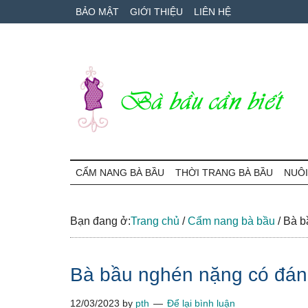
Skip
Skip
Bỏ
BẢO MẬT
GIỚI THIỆU
LIÊN HỆ
to
to
qua
main
secondary
primary
content
menu
sidebar
Bà
Cẩm
nang
CẨM NANG BÀ BẦU
THỜI TRANG BÀ BẦU
NUÔI
Bầu
mang
thai
Cần
và
Bạn đang ở:
Trang chủ
/
Cẩm nang bà bầu
/
Bà bầ
chăm
Biết
sóc
Bà bầu nghén nặng có đán
bé
12/03/2023
by
pth
Để lại bình luận