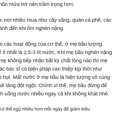
 nôn mửa trở nên trầm trọng hơn.
 nơi nhiều mua như cây xăng, quán cà phê, các
ánh đến khi ốm nghén nặng.
o các hoạt động của cơ thể, ở mẹ bầu lượng
ít nhất là 2,5-3 lít nước. Khi mẹ bầu nghén nặng
mẹ không tiếp nhận bất kỳ chất lỏng nào thì mẹ
c bác sĩ có biện pháp can thiệp kịp thời như
u hụt. Mất nước ở mẹ bầu là hiện tượng vô cùng
 sẽ tăng đột ngột. Chính vì thế, mẹ bầu đừng để
ách uống nước nhiều ngay cả khi không khát nhé.