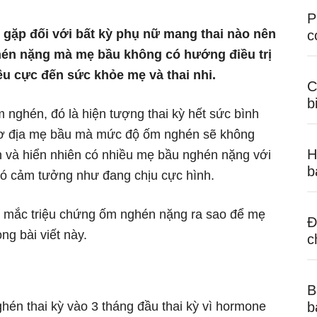
P
 gặp đối với bất kỳ phụ nữ mang thai nào nên
c
hén nặng mà mẹ bầu không có hướng điều trị
iêu cực đến sức khỏe mẹ và thai nhi.
C
b
nghén, đó là hiện tượng thai kỳ hết sức bình
cơ địa mẹ bầu mà mức độ ốm nghén sẽ không
H
n và hiển nhiên có nhiều mẹ bầu nghén nặng với
b
có cảm tưởng như đang chịu cực hình.
i mắc triệu chứng ốm nghén nặng ra sao để mẹ
Đ
ng bài viết này.
c
B
én thai kỳ vào 3 tháng đầu thai kỳ vì hormone
b