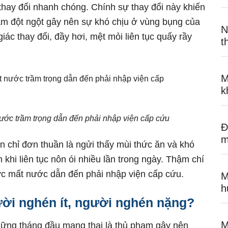
thay đổi nhanh chóng. Chính sự thay đổi này khiến
m đột ngột gây nên sự khó chịu ở vùng bụng của
N
iác thay đổi, đầy hơi, mệt mỏi liên tục quấy rầy
t
M
k
ớc trầm trọng dẫn đến phải nhập viện cấp cứu
Đ
m
n chỉ đơn thuần là ngửi thấy mùi thức ăn và khó
 khi liên tục nôn ói nhiều lần trong ngày. Thậm chí
 mất nước dẫn đến phải nhập viện cấp cứu.
M
h
ười nghén ít, người nghén nặng?
M
ững tháng đầu mang thai là thủ phạm gây nên