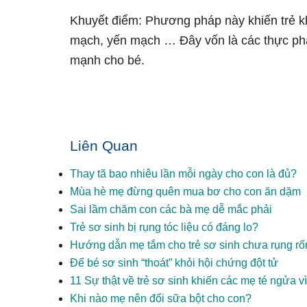
Khuyết điểm: Phương pháp này khiến trẻ kh
mạch, yến mạch … Đây vốn là các thực phẩ
mạnh cho bé.
Liên Quan
Thay tã bao nhiêu lần mỗi ngày cho con là đủ?
Mùa hè mẹ đừng quên mua bơ cho con ăn dặm
Sai lầm chăm con các bà mẹ dễ mắc phải
Trẻ sơ sinh bị rụng tóc liệu có đáng lo?
Hướng dẫn mẹ tắm cho trẻ sơ sinh chưa rụng rố
Để bé sơ sinh “thoát” khỏi hội chứng đột tử
11 Sự thật về trẻ sơ sinh khiến các mẹ té ngửa v
Khi nào mẹ nên đổi sữa bột cho con?