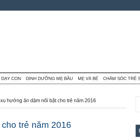
 DẠY CON
DINH DƯỠNG MẸ BẦU
MẸ VÀ BÉ
CHĂM SÓC TRẺ 
S
S
xu hướng ăn dặm nổi bật cho trẻ năm 2016
th
c
si
 cho trẻ năm 2016
...