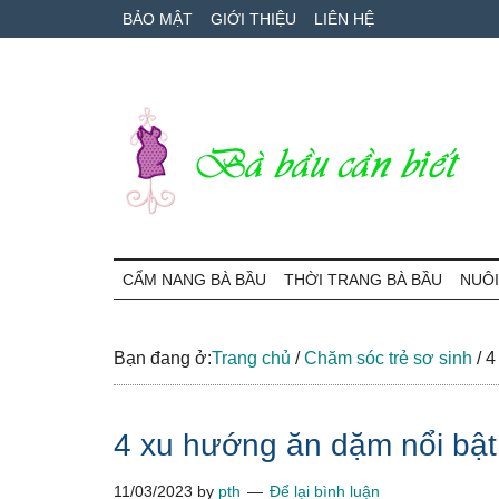
Skip
Skip
Bỏ
BẢO MẬT
GIỚI THIỆU
LIÊN HỆ
to
to
qua
main
secondary
primary
content
menu
sidebar
Bà
Cẩm
nang
CẨM NANG BÀ BẦU
THỜI TRANG BÀ BẦU
NUÔI
Bầu
mang
thai
Cần
và
Bạn đang ở:
Trang chủ
/
Chăm sóc trẻ sơ sinh
/
4 
chăm
Biết
sóc
4 xu hướng ăn dặm nổi bật
bé
11/03/2023
by
pth
Để lại bình luận