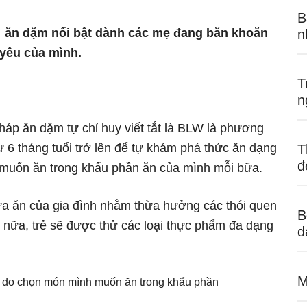
B
ẻ ăn dặm nổi bật dành các mẹ đang băn khoăn
n
yêu của mình.
T
n
p ăn dặm tự chỉ huy viết tắt là BLW là phương
 6 tháng tuổi trở lên để tự khám phá thức ăn dạng
T
đ
 muốn ăn trong khẩu phần ăn của mình mỗi bữa.
a ăn của gia đình nhằm thừa hưởng các thói quen
B
 nữa, trẻ sẽ được thử các loại thực phẩm đa dạng
d
M