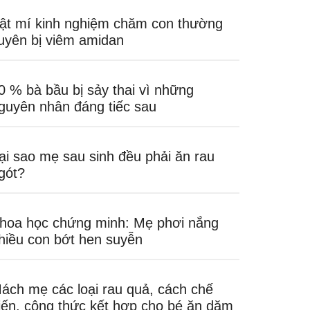
ật mí kinh nghiệm chăm con thường
uyên bị viêm amidan
0 % bà bầu bị sảy thai vì những
guyên nhân đáng tiếc sau
ại sao mẹ sau sinh đều phải ăn rau
gót?
hoa học chứng minh: Mẹ phơi nắng
hiều con bớt hen suyễn
ách mẹ các loại rau quả, cách chế
iến, công thức kết hợp cho bé ăn dặm