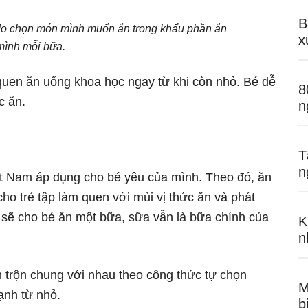
B
 do chọn món mình muốn ăn trong khẩu phần ăn
x
mình mỗi bữa.
quen ăn uống khoa học ngay từ khi còn nhỏ. Bé dễ
8
c ăn.
n
T
n
 Nam áp dụng cho bé yêu của mình. Theo đó, ăn
ho trẻ tập làm quen với mùi vị thức ăn và phát
ẹ sẽ cho bé ăn một bữa, sữa vẫn là bữa chính của
K
n
trộn chung với nhau theo công thức tự chọn
M
ạnh từ nhỏ.
b