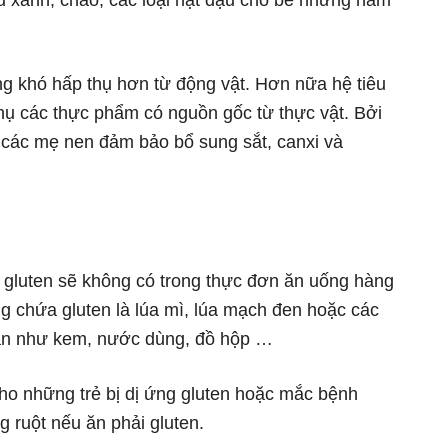
rau xanh, cháo, các loại hạt đậu cho bé những năm
g khó hấp thụ hơn từ động vật. Hơn nữa hệ tiêu
thụ các thực phẩm có nguồn gốc từ thực vật. Bởi
 các mẹ nen đảm bảo bổ sung sắt, canxi và
 gluten sẽ không có trong thực đơn ăn uống hàng
 chứa gluten là lúa mì, lúa mạch đen hoặc các
sẵn như kem, nước dùng, đồ hộp …
ho những trẻ bị dị ứng gluten hoặc mắc bệnh
 ruột nếu ăn phải gluten.