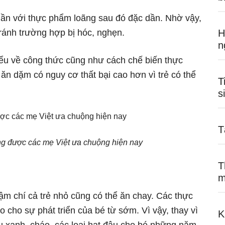
ần với thực phẩm loãng sau đó đặc dần. Nhờ vậy,
tránh trường hợp bị hóc, nghẹn.
H
n
iểu về công thức cũng như cách chế biến thực
n dặm có nguy cơ thất bại cao hơn vì trẻ có thể
T
s
T
g được các mẹ Việt ưa chuộng hiện nay
T
m
m chí cả trẻ nhỏ cũng có thể ăn chay. Các thực
 cho sự phát triển của bé từ sớm. Vì vậy, thay vì
K