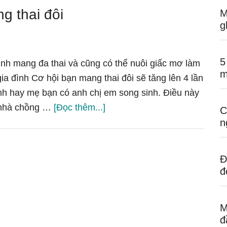
ng thai đôi
M
g
5
o mình mang đa thai và cũng có thể nuôi giấc mơ làm
m
 gia đình Cơ hội bạn mang thai đôi sẽ tăng lên 4 lần
inh hay mẹ bạn có anh chị em song sinh. Điều này
về6
́a nhà chồng …
[Đọc thêm...]
C
nhân
n
tố
khiến
Đ
bạn
đ
dễ
mang
M
thai
đ
đôi