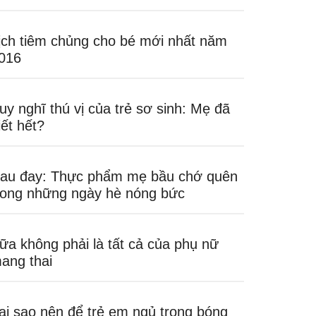
ịch tiêm chủng cho bé mới nhất năm
016
uy nghĩ thú vị của trẻ sơ sinh: Mẹ đã
iết hết?
au đay: Thực phẩm mẹ bầu chớ quên
rong những ngày hè nóng bức
ữa không phải là tất cả của phụ nữ
ang thai
ại sao nên để trẻ em ngủ trong bóng