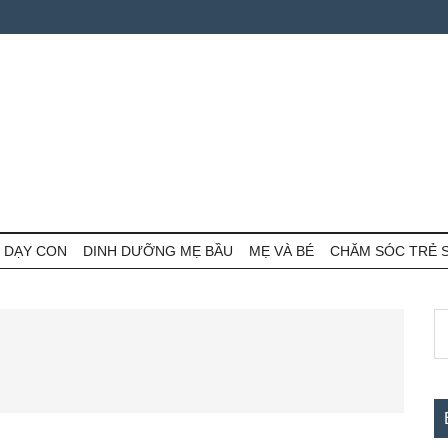
 DẠY CON
DINH DƯỠNG MẸ BẦU
MẸ VÀ BÉ
CHĂM SÓC TRẺ 
S
S
th
c
si
...