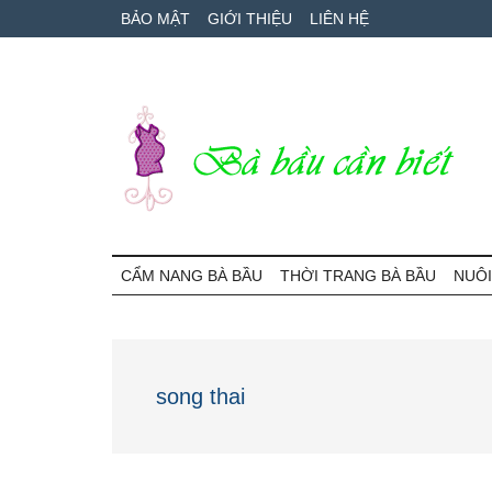
Skip
Skip
Bỏ
BẢO MẬT
GIỚI THIỆU
LIÊN HỆ
to
to
qua
main
secondary
primary
content
menu
sidebar
Bà
Cẩm
nang
CẨM NANG BÀ BẦU
THỜI TRANG BÀ BẦU
NUÔI
Bầu
mang
thai
Cần
và
chăm
Biết
song thai
sóc
bé