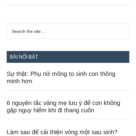
điều
bà
bầu
Sidebar
nên
Search
the
chính
làm
site
để
...
đẻ
BÀI NỔI BẬT
con
thông
Sự thật: Phụ nữ mông to sinh con thông
minh
minh hơn
6 nguyên tắc vàng mẹ lưu ý để con không
gặp nguy hiểm khi đi thang cuốn
Làm sao để cải thiện vòng một sau sinh?