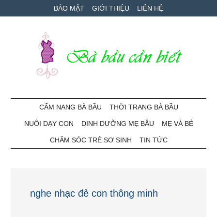
Skip
Skip
Bỏ
BẢO MẬT
GIỚI THIỆU
LIÊN HỆ
to
to
qua
main
secondary
primary
content
menu
sidebar
Bà
Cẩm
nang
CẨM NANG BÀ BẦU
THỜI TRANG BÀ BẦU
Bầu
mang
NUÔI DẠY CON
DINH DƯỠNG MẸ BẦU
MẸ VÀ BÉ
thai
Cần
và
CHĂM SÓC TRẺ SƠ SINH
TIN TỨC
chăm
Biết
sóc
bé
nghe nhạc đẻ con thông minh