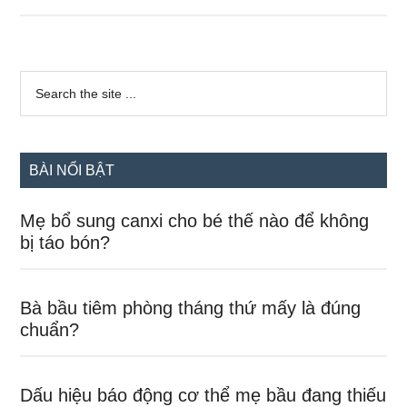
điều
bà
bầu
Sidebar
nên
Search
the
chính
làm
site
để
...
đẻ
BÀI NỔI BẬT
con
thông
Mẹ bổ sung canxi cho bé thế nào để không
minh
bị táo bón?
Bà bầu tiêm phòng tháng thứ mấy là đúng
chuẩn?
Dấu hiệu báo động cơ thể mẹ bầu đang thiếu