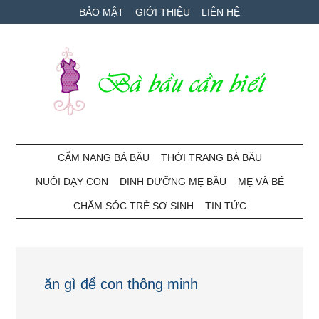
Skip
Skip
Bỏ
BẢO MẬT
GIỚI THIỆU
LIÊN HỆ
to
to
qua
main
secondary
primary
content
menu
sidebar
Bà
Cẩm
nang
CẨM NANG BÀ BẦU
THỜI TRANG BÀ BẦU
Bầu
mang
NUÔI DẠY CON
DINH DƯỠNG MẸ BẦU
MẸ VÀ BÉ
thai
Cần
và
CHĂM SÓC TRẺ SƠ SINH
TIN TỨC
chăm
Biết
sóc
bé
ăn gì để con thông minh