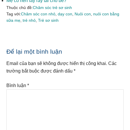
Mẹ có nên lấy ráy tai cho bé?
Thuộc chủ đề:
Chăm sóc trẻ sơ sinh
Tag với:
Chăm sóc con nhỏ
,
dạy con
,
Nuôi con
,
nuôi con bằng
sữa mẹ
,
trẻ nhỏ
,
Trẻ sơ sinh
Reader
Để lại một bình luận
Interactions
Email của bạn sẽ không được hiển thị công khai.
Các
trường bắt buộc được đánh dấu
*
Bình luận
*