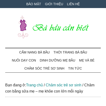
Skip
Skip
Bỏ
BẢO MẬT
GIỚI THIỆU
LIÊN HỆ
to
to
qua
main
secondary
primary
content
menu
sidebar
Bà
Cẩm
nang
CẨM NANG BÀ BẦU
THỜI TRANG BÀ BẦU
Bầu
mang
NUÔI DẠY CON
DINH DƯỠNG MẸ BẦU
MẸ VÀ BÉ
thai
Cần
và
CHĂM SÓC TRẺ SƠ SINH
TIN TỨC
chăm
Biết
sóc
Bạn đang ở:
Trang chủ
/
Chăm sóc trẻ sơ sinh
/
Chăm
bé
con bằng sữa mẹ – mẹ khỏe con lớn mỗi ngày