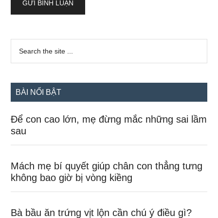
Sidebar
Search
the
chính
site
...
BÀI NỔI BẬT
Để con cao lớn, mẹ đừng mắc những sai lầm
sau
Mách mẹ bí quyết giúp chân con thẳng tưng
không bao giờ bị vòng kiềng
Bà bầu ăn trứng vịt lộn cần chú ý điều gì?