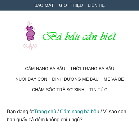
Skip
Skip
Bỏ
BẢO MẬT
GIỚI THIỆU
LIÊN HỆ
to
to
qua
main
secondary
primary
content
menu
sidebar
Bà
Cẩm
nang
CẨM NANG BÀ BẦU
THỜI TRANG BÀ BẦU
Bầu
mang
NUÔI DẠY CON
DINH DƯỠNG MẸ BẦU
MẸ VÀ BÉ
thai
Cần
và
CHĂM SÓC TRẺ SƠ SINH
TIN TỨC
chăm
Biết
sóc
Bạn đang ở:
Trang chủ
/
Cẩm nang bà bầu
/
Vì sao con
bé
bạn quấy cả đêm không chịu ngủ?