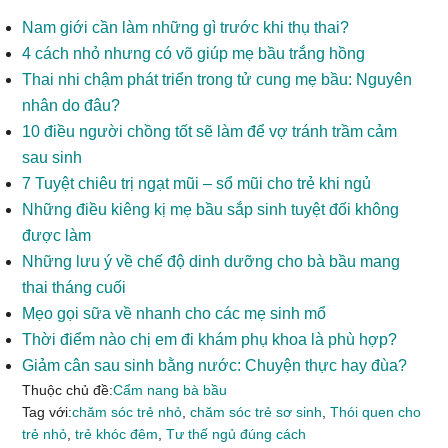
Nam giới cần làm những gì trước khi thụ thai?
4 cách nhỏ nhưng có võ giúp mẹ bầu trắng hồng
Thai nhi chậm phát triển trong tử cung mẹ bầu: Nguyên
nhân do đâu?
10 điều người chồng tốt sẽ làm để vợ tránh trầm cảm
sau sinh
7 Tuyệt chiêu trị ngạt mũi – sổ mũi cho trẻ khi ngủ
Những điều kiêng kị mẹ bầu sắp sinh tuyệt đối không
được làm
Những lưu ý về chế độ dinh dưỡng cho bà bầu mang
thai tháng cuối
Mẹo gọi sữa về nhanh cho các mẹ sinh mổ
Thời điểm nào chị em đi khám phụ khoa là phù hợp?
Giảm cân sau sinh bằng nước: Chuyện thực hay đùa?
Thuộc chủ đề:
Cẩm nang bà bầu
Tag với:
chăm sóc trẻ nhỏ
,
chăm sóc trẻ sơ sinh
,
Thói quen cho
trẻ nhỏ
,
trẻ khóc đêm
,
Tư thế ngủ đúng cách